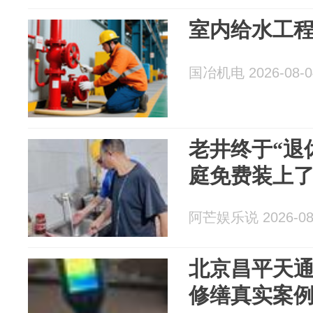
室内给水工
国冶机电 2026-08-0
老井终于“退休
庭免费装上
阿芒娱乐说 2026-08
北京昌平天
修缮真实案