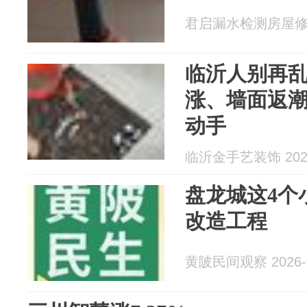
君启漏水检测房屋修缮 2
临沂人别再
涨、墙面返
动手
临沂金手艺装饰 2026
盘龙城这4个
改造工程
黄陂民间观察 2026-0