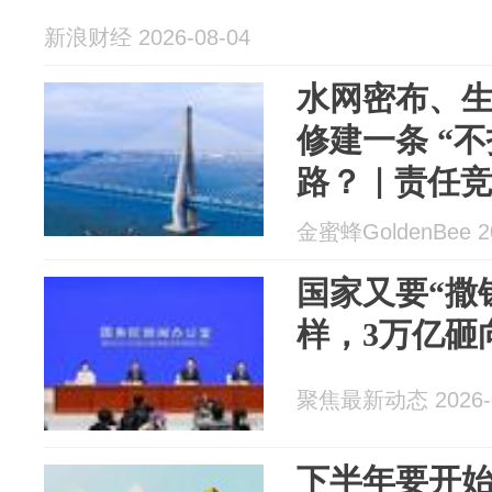
新浪财经 2026-08-04
水网密布、
修建一条 “不
路？｜责任
苏省铁路集
金蜜蜂GoldenBee 20
国家又要“撒
样，3万亿砸
聚焦最新动态 2026-0
下半年要开