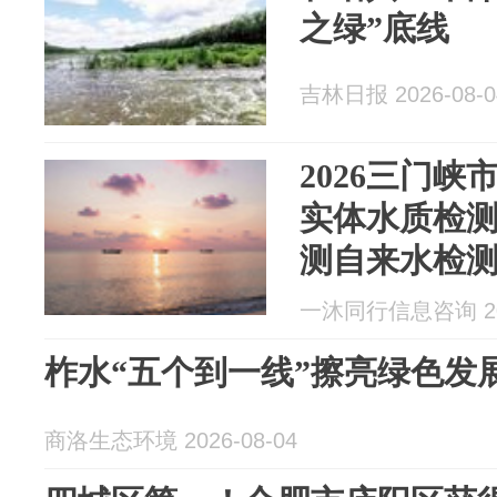
之绿”底线
吉林日报 2026-08-0
2026三门峡
实体水质检
测自来水检
第三方实地
一沐同行信息咨询 202
柞水“五个到一线”擦亮绿色发
商洛生态环境 2026-08-04