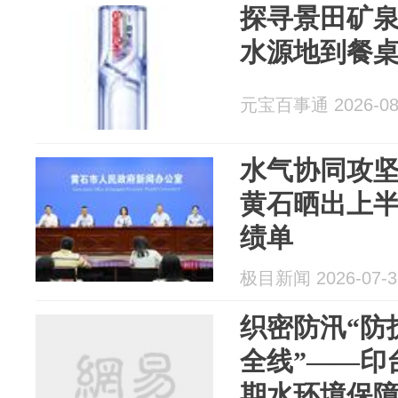
探寻景田矿
水源地到餐
元宝百事通 2026-08
水气协同攻
黄石晒出上
绩单
极目新闻 2026-07-3
织密防汛“防
全线”——印
期水环境保