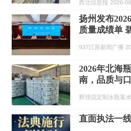
查
西北信息报 2026-08
扬州发布20
质量成绩单 
937江苏新闻广播 202
2026年北
南，品质与
辉强说定制水瓶装水 20
直面执法一线