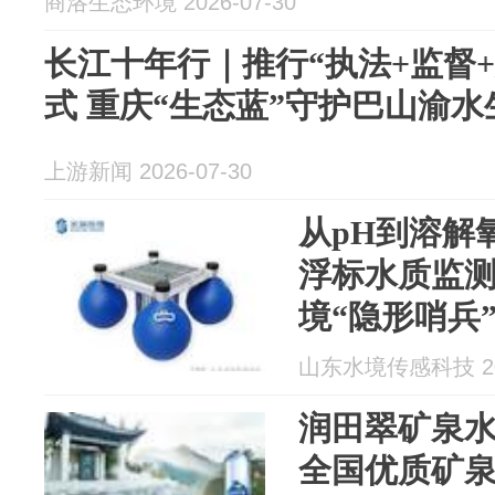
商洛生态环境 2026-07-30
长江十年行｜推行“执法+监督
式 重庆“生态蓝”守护巴山渝
上游新闻 2026-07-30
从pH到溶解氧
浮标水质监
境“隐形哨兵
山东水境传感科技 202
润田翠矿泉
全国优质矿