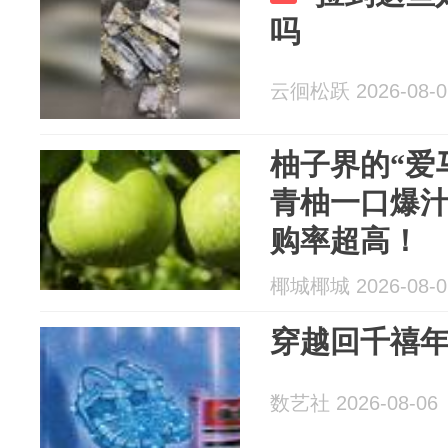
吗
云徊松跃 2026-08-0
柚子界的“爱
青柚一口爆
购率超高！
椰城椰城 2026-08-0
穿越回千禧
数艺社 2026-08-06