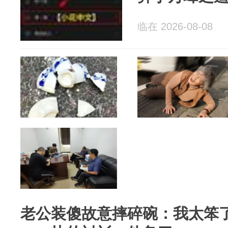
临在 2026-08-08
老公装傻故意摔碎碗：我太笨