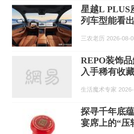
星越L PLU
列车型能看
三农老历 2026-08-0
REPO装饰
入手稀有收
生活魔术专家 2026-0
探寻千年底
宴席上的“压