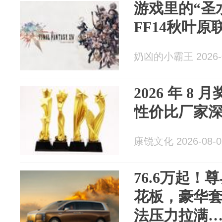
游戏里的“圣
FF14秋叶
奶凶的小霸王 2026-0
2026 年 
性价比厂家
康锐文化 2026-08-0
76.6万起！
花板，豪华
法压力拉满