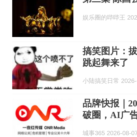
娱乐圈的哔哔王 2026
搞笑图片：
跳起舞来了
小陆搞笑日常 2026-0
品牌快报｜20
破圈，AI广
城事365 2026-08-0