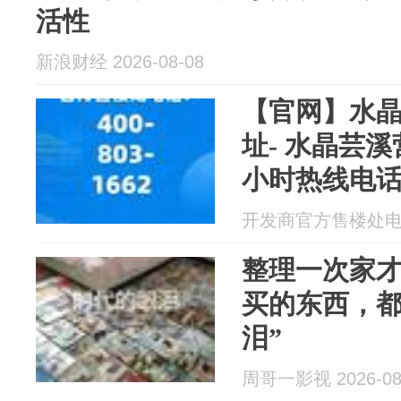
活性
新浪财经 2026-08-08
【官网】水
址- 水晶芸溪
小时热线电话
楼盘详情:学
开发商官方售楼处电话 2
整理一次家
买的东西，都
泪”
周哥一影视 2026-08