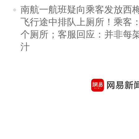
南航一航班疑向乘客发放西
飞行途中排队上厕所！乘客：
个厕所；客服回应：并非每
汁