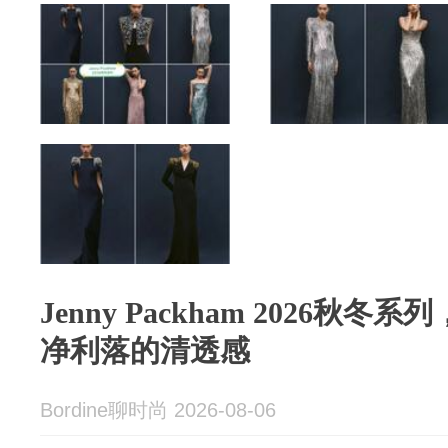
Jenny Packham 2026秋
净利落的清透感
Bordine聊时尚 2026-08-06