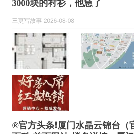
3000块的衬衫，他急了
三更写故事 2026-08-08
®官方头条❗厦门水晶云锦台（