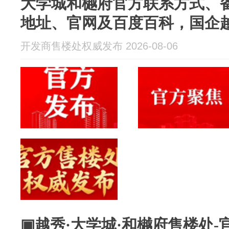
大学城和樾府官方联系方式、
地址、官网及百度百科，国企
开发商售楼处权威发布 2026-08-06
▣越秀·大学城·和樾府售楼处-