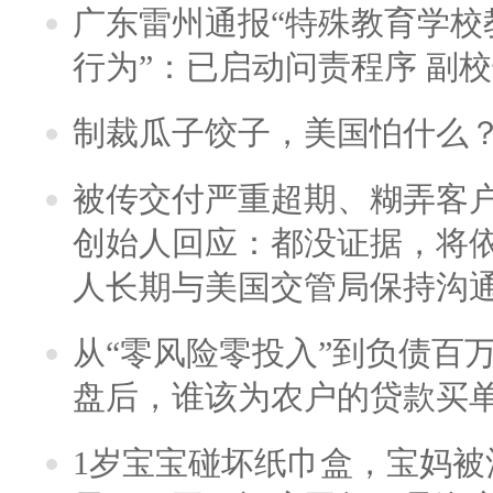
广东雷州通报“特殊教育学校
行为”：已启动问责程序 副
制裁瓜子饺子，美国怕什么
被传交付严重超期、糊弄客
创始人回应：都没证据，将依
人长期与美国交管局保持沟通
从“零风险零投入”到负债百
盘后，谁该为农户的贷款买
1岁宝宝碰坏纸巾盒，宝妈被酒