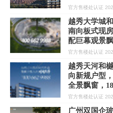
化高拓展户
官方售楼处认证 2026
区起居便捷
越秀大学城和樾
南向板式现房
配巨幕观景飘
套间独立玄
官方售楼处认证 2026
代
越秀天河和樾府
向新规户型，
全景飘窗，1
帽间，适配
官方售楼处认证 2026
住
广州双国企