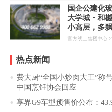
国企公建化
大学城・和樾府
小高层，多
充足，动静
官方线上售楼中心 202
长期持有
热点新闻
费大厨“全国小炒肉大王”称
中国烹饪协会回应
享界G9车型预售价公布：43.