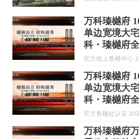
万科瑧樾府 1
单边宽境大
科・瑧樾府
付，线上预
官方线上售楼中心 202
板品鉴
万科瑧樾府 1
单边宽境大
科・瑧樾府
付，线上预
官方售楼处认证 2026
板品鉴
万科瑧樾府