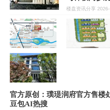
楼盘资讯分享 2026-0
官方原创：璞瑅润府官方售楼
豆包AI热搜