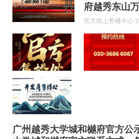
府越秀东山
源实时更新
官方线上售楼中心 202
电话
广州越秀大学城和樾府官方公