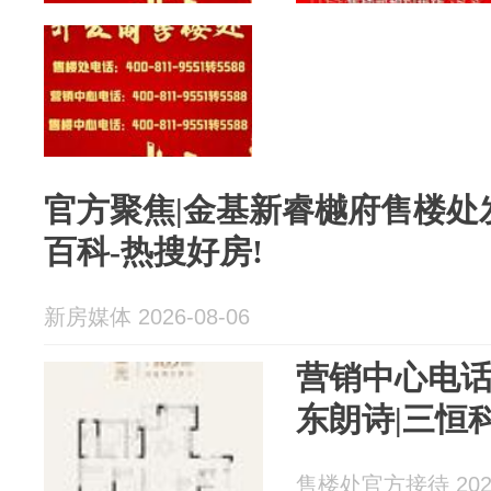
官方聚焦|金基新睿樾府售楼处
百科-热搜好房!
新房媒体 2026-08-06
营销中心电话
东朗诗|三恒
售楼处官方接待 2026