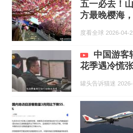
五一必去！
方最晚樱海
度看全球 2026-04-2
中国游客
花季遇冷慌
罐头告诉猫迷 2026-0