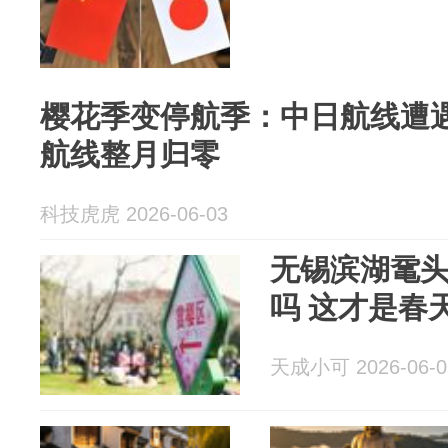
樱花季变停航季：中日航线遭遇
航线整月归零
科技虎虎 2026-06-03
无锡滨湖鼋
吗 这才是春
天成小可 2026-06-0