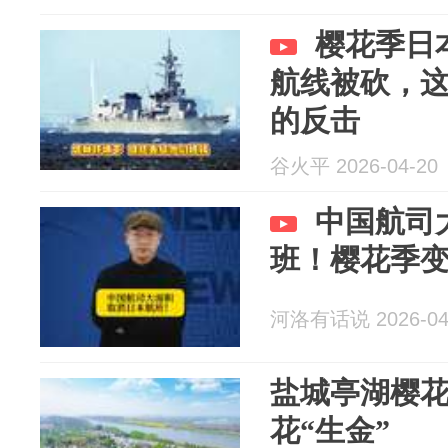
樱花季日
航线被砍，
的反击
谷火平 2026-04-20
中国航司
班！樱花季变
河洛有话说 2026-04
盐城亭湖樱
花“生金”