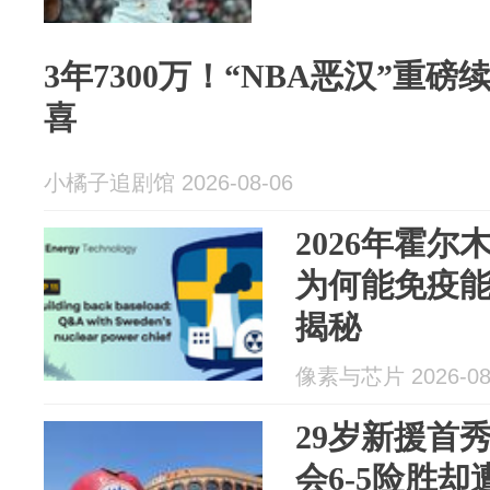
3年7300万！“NBA恶汉”重
喜
小橘子追剧馆 2026-08-06
2026年霍
为何能免疫
揭秘
像素与芯片 2026-08
29岁新援首
会6-5险胜