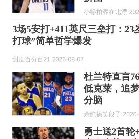
小犙拍客在北漂 2026
3场5安打+411英尺三垒打：2
打球”简单哲学爆发
甜度百分百21 2026-08-07
杜兰特直言7
低克莱，追
分脑
余飩搞笑段子 2026-0
勇士送2首轮