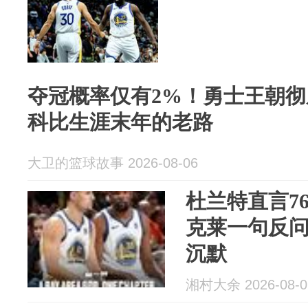
夺冠概率仅有2%！勇士王朝
科比生涯末年的老路
大卫的篮球故事 2026-08-06
杜兰特直言7
克莱一句反
沉默
湘村大余 2026-08-0