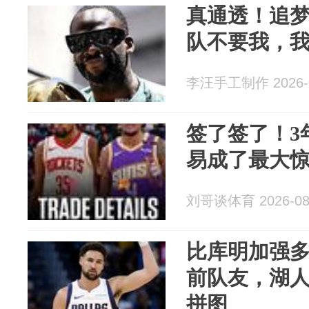
真通透！追
队不要我，
李汪手工制作 2026-0
签了签了！3年
易成了最大
刘哥谈体育 2026-08
比库明加强
前队友，湖
拼图