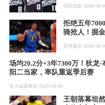
叨叨话影 2026-08-0
拒绝五年700
骑抢人！掘
篮球盛世 2026-08-0
场均20.2分+3年7300万！狄
阳二当家，率队重返季后赛
坠入温柔晚风 2026-08-06
王朝落幕坦