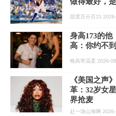
做得最好，
甜度百分百21 2026-
身高173的
高：你约不
晚风寄温柔 2026-08
《美国之声》
革：32岁女
界抢麦
赴一场山海啊 2026-0