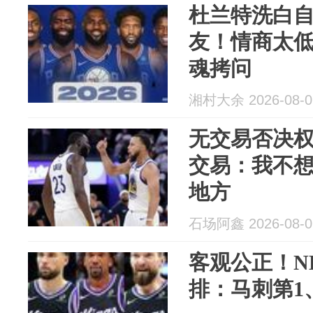
杜兰特洗白
友！情商太
魂拷问
湘村大余 2026-08-0
无交易否决
交易：我不
地方
石场阿鑫 2026-08-0
客观公正！N
排：马刺第1