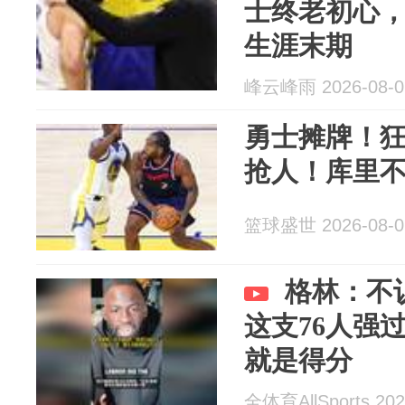
士终老初心
生涯末期
峰云峰雨 2026-08-0
勇士摊牌！狂
抢人！库里
篮球盛世 2026-08-0
格林：不
这支76人强
就是得分
全体育AllSports 202