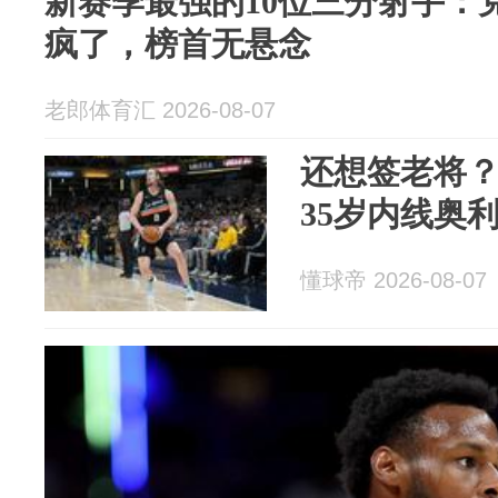
新赛季最强的10位三分射手：
疯了，榜首无悬念
老郎体育汇 2026-08-07
还想签老将
35岁内线奥
懂球帝 2026-08-07