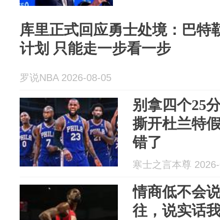
库里正式回应勇士处境：巴特
计划 只能走一步看一步
罗说NBA 2026-08-05
别拿四个25
撕开杜兰特
错了
寒士之言本尊 2026-0
情商低不会
往，说实话