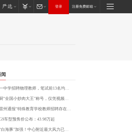
登录
注册免费邮箱
新闻
招聘物理教师，笔试前13名均遭淘汰？教育局：已叫停招聘，成立调查组全面核查
“全国小炒肉大王”称号，仅凭视频评出？中国烹饪协会回应
通报“特殊教育学校教师招聘存在违规行为”：已启动问责程序 副校长被停职
G9车型预售价公布：43.98万起
白海豚”加强！中心附近最大风力已达15级 最新研判