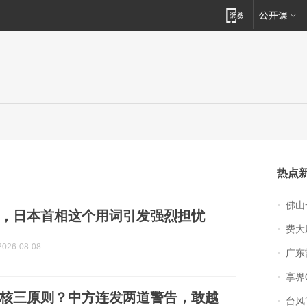
热点
佛山一中学
，日本首相这个用词引发强烈担忧
费大厨
026-08-08
广东雷州
享界
核三原则？中方连发两道警告，敢越
台风“