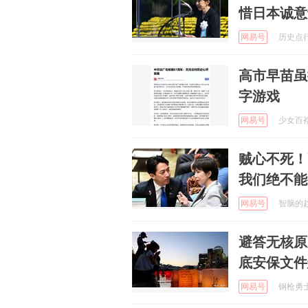
惜日本诚意
网易号
历史点行 
高市早苗虽
字游戏
网易号
少女百褶脸
贼心不死！
我们绝不能
网易号
智脑的趋势
避答无核原
底安保文件
网易号
钢枪勇士 