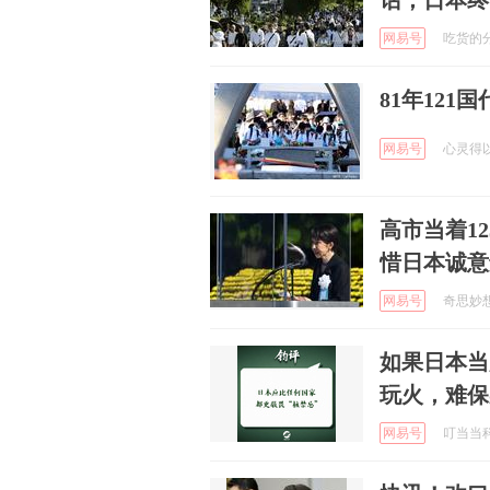
话，日本终
网易号
吃货的分享
81年12
网易号
心灵得以滋
高市当着1
惜日本诚意
网易号
奇思妙想生
如果日本当
玩火，难保
网易号
叮当当科技