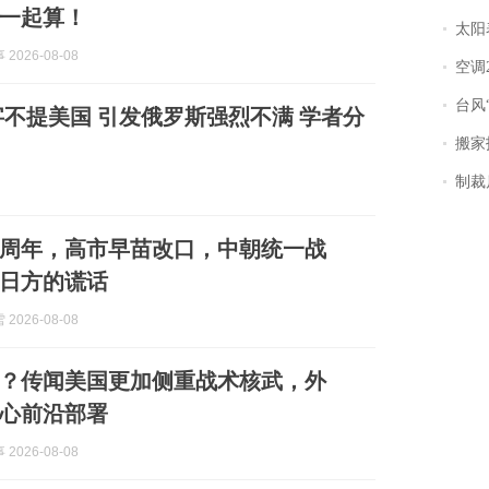
一起算！
太阳
2026-08-08
空调
台风“
不提美国 引发俄罗斯强烈不满 学者分
搬家报
制裁
1周年，高市早苗改口，中朝统一战
日方的谎话
2026-08-08
？传闻美国更加侧重战术核武，外
心前沿部署
2026-08-08