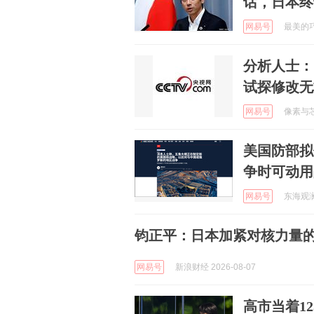
话，日本终
网易号
最美的巧合
分析人士：
试探修改无
网易号
像素与芯片
美国防部拟
争时可动用
网易号
东海观澜 
钧正平：日本加紧对核力量
网易号
新浪财经 2026-08-07
高市当着1