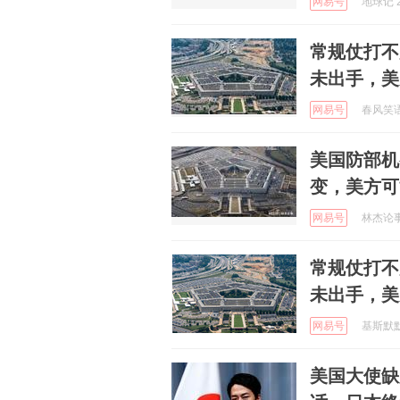
网易号
地球记 2
常规仗打不
未出手，美
网易号
春风笑语 
美国防部机
变，美方可
网易号
林杰论事 
常规仗打不
未出手，美
网易号
基斯默默 
美国大使缺