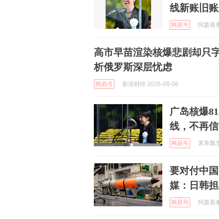
线新账旧账
网易号
阿纂看事 
高市早苗渲染核爆悲剧却只字
析俄罗斯深层忧虑
网易号
新浪财经 2026-08-08
广岛核爆8
线，不再信
网易号
霁寒飘雪 
要对付中国
媒：日韩担
网易号
阿纂看事 