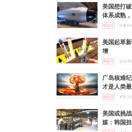
美国想打破
体系成熟，
网易号
快看张同学
美国起草新
增
网易号
近史博览 
广岛核难纪
才是人类最
网易号
梦史 202
美国或挑战
媒：韩国担