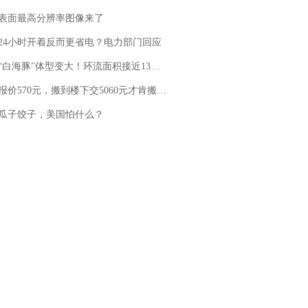
表面最高分辨率图像来了
24小时开着反而更省电？电力部门回应
白海豚”体型变大！环流面积接近13个浙江那么大
价570元，搬到楼下交5060元才肯搬上楼！女子傻眼了……
瓜子饺子，美国怕什么？