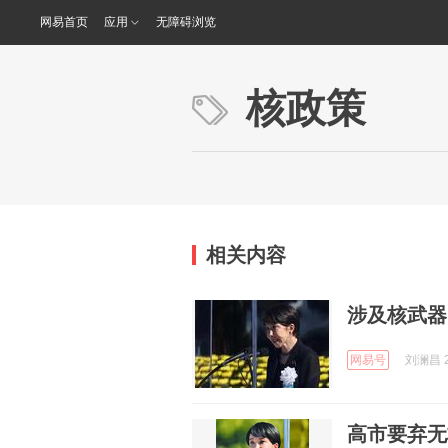
网易首页
应用
无障碍浏览
核政策
相关内容
涉及核武器
网易号
刘澜昌 2
高市要弃无