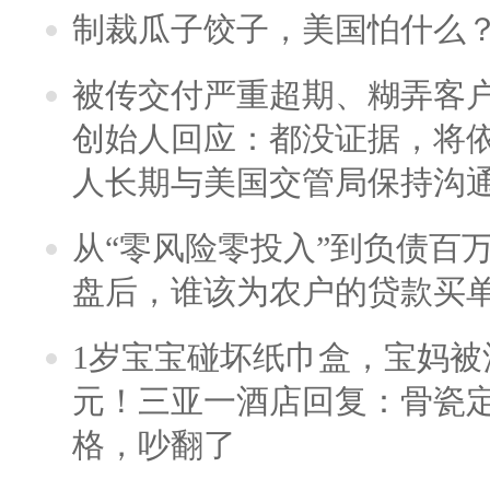
制裁瓜子饺子，美国怕什么
被传交付严重超期、糊弄客
创始人回应：都没证据，将依
人长期与美国交管局保持沟通
从“零风险零投入”到负债百
盘后，谁该为农户的贷款买
1岁宝宝碰坏纸巾盒，宝妈被酒
元！三亚一酒店回复：骨瓷
格，吵翻了