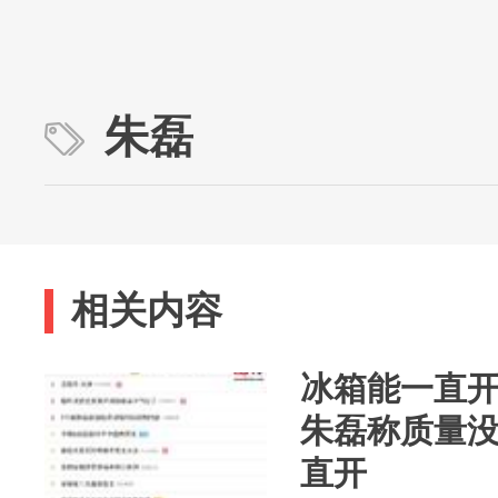
朱磊
相关内容
冰箱能一直
朱磊称质量
直开