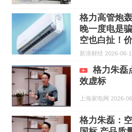
格力高管炮
晚一度电是
空也白扯！
者！
新浪财经 2026-06-1
格力朱磊
效虚标
上海家电网 2026-06
格力朱磊：空
国标 产品质