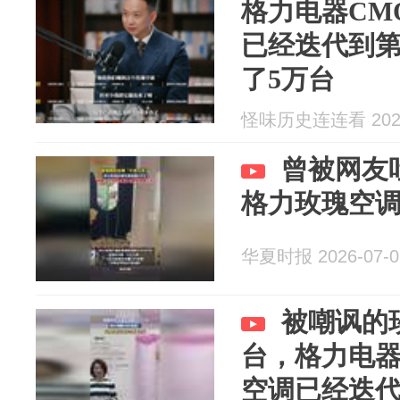
格力电器CM
已经迭代到
了5万台
怪味历史连连看 2026
曾被网友
格力玫瑰空调
华夏时报 2026-07-0
被嘲讽的
台，格力电器
空调已经迭