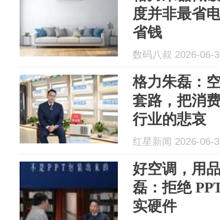
度并非最省
省钱
数码八叔 2026-06-3
格力朱磊：
套路，把消
行业的悲哀
红星新闻 2026-06-3
好空调，用
磊：拒绝 PP
实硬件