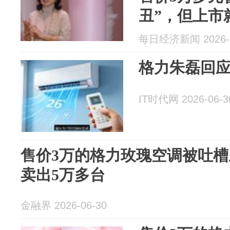
丑”，但上市
器CMO朱磊
每日经济新闻 2026-0
格力朱磊回应
IT时代网 2026-06-3
售价3万的格力玫瑰空调被吐
卖出5万多台
金融界 2026-06-30