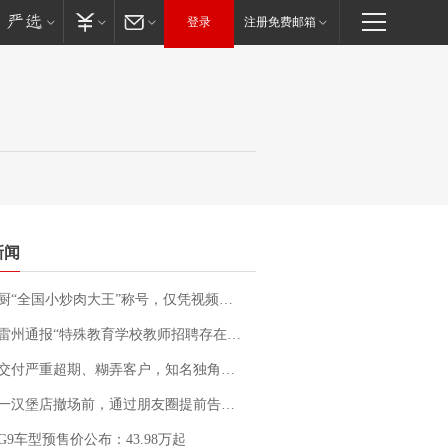
登录
注册免费邮箱
新闻
“全国小炒肉大王”称号，仅凭视频评出？中国烹饪协会回应
通报“特殊教育学校教师招聘存在违规行为”：已启动问责程序 副校长被停职
期、糊弄客户，知名独角兽车企创始人回应：都没证据，将依法采取措施，“本人长期与美国交管局保持沟通，对方表示肯定”
撤场前，通过朋友圈提前告知逐一退费，有顾客仅剩1元也全被退回，分文不少；顾客：言而有信，让人感动
G9车型预售价公布：43.98万起