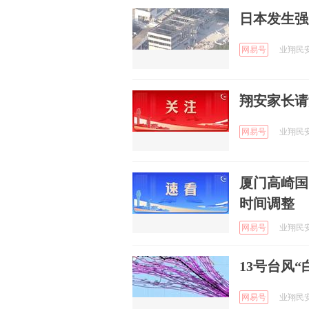
日本发生强
网易号
业翔民安 
翔安家长请
网易号
业翔民安 
厦门高崎国
时间调整
网易号
业翔民安 
13号台风
网易号
业翔民安 