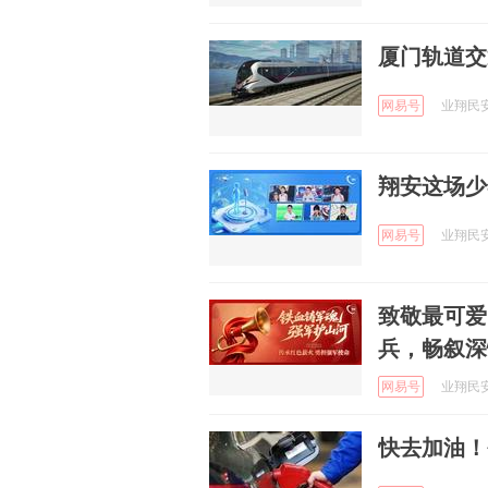
厦门轨道交
网易号
业翔民安 
翔安这场少
网易号
业翔民安 
致敬最可爱
兵，畅叙深
网易号
业翔民安 
快去加油！