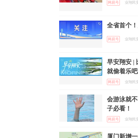
网易号
业翔民安 
全省首个！
网易号
业翔民安 
早安翔安 
就偷着乐吧
网易号
业翔民安 
会游泳就不
子必看！
网易号
业翔民安 
厦门新增一