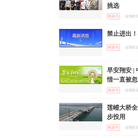
挑选
网易号
业翔民安 
禁止进出！
网易号
业翔民安 
早安翔安 
惜一直被忽
网易号
业翔民安 
莲嶝大桥全
步投用
网易号
业翔民安 