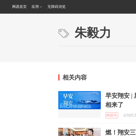
网易首页
应用
无障碍浏览
朱毅力
相关内容
早安翔安 
相来了
网易号
业翔民安 
燃！翔安三