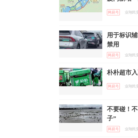
网易号
业翔民安 
用于标识辅
禁用
网易号
业翔民安 
朴朴超市入
网易号
业翔民安 
不要碰！不
子”
网易号
业翔民安 