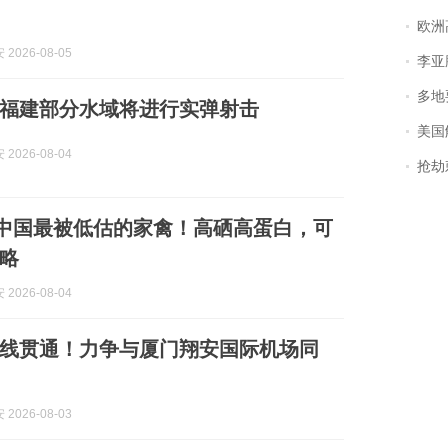
欧洲
2026-08-05
李亚鹏含泪感谢“
多地
福建部分水域将进行实弹射击
美国
2026-08-04
抢劫刺死
| 中国最被低估的家禽！高硒高蛋白，可
略
2026-08-04
线贯通！力争与厦门翔安国际机场同
2026-08-03