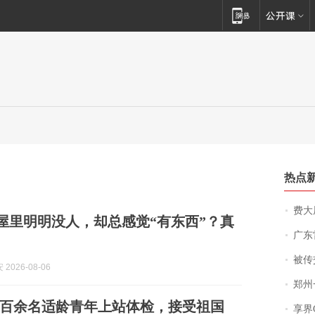
热点
费大厨
| 屋里明明没人，却总感觉“有东西”？真
广东雷州
被传交付严重超
2026-08-06
郑州一汉堡店
百余名适龄青年上站体检，接受祖国
享界