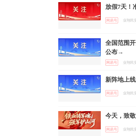
放假7天！
网易号
业翔民安 
全国范围开
公布→
网易号
业翔民安 
新阵地上线
网易号
业翔民安 
今天，致敬
网易号
业翔民安 