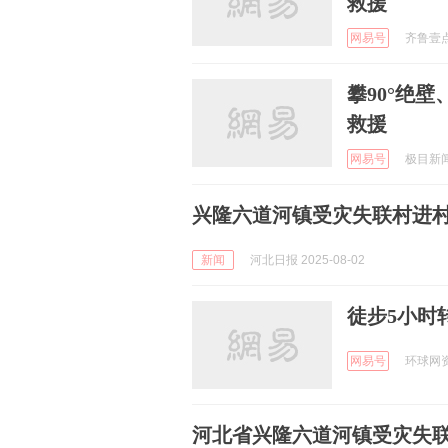
救援
网易号
齐鲁壹点 
攀90°绝
救援
网易号
极目新闻 
兴隆六道河镇受灾失联村进
新闻
河北日报 2025-08-02
徒步5小时
网易号
环球网资讯
河北省兴隆六道河镇受灾失