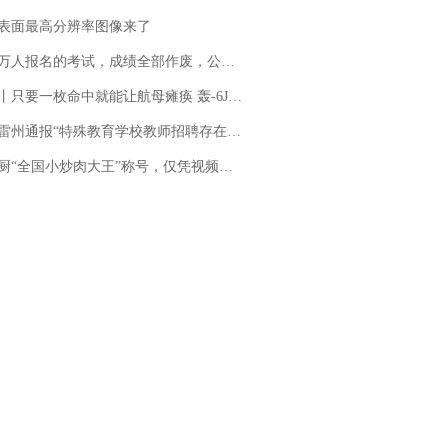
表面最高分辨率图像来了
万人报名的考试，成绩全部作废，公平么？
只要一枚命中就能让航母瘫痪 轰-6J实力有多强？
通报“特殊教育学校教师招聘存在违规行为”：已启动问责程序 副校长被停职
“全国小炒肉大王”称号，仅凭视频评出？中国烹饪协会回应