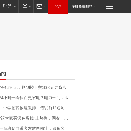
登录
注册免费邮箱
新闻
价570元，搬到楼下交5060元才肯搬上楼！女子傻眼了……
24小时开着反而更省电？电力部门回应
招聘物理教师，笔试前13名均遭淘汰？教育局：已叫停招聘，成立调查组全面核查
建议大家买深色蛋糕”上热搜，网友：天塌了！
客发放西梅汁，致多名乘客在飞行途中排队上厕所！乘客：机上100多人只有2个厕所；客服回应：并非每架飞机都会发放西梅汁