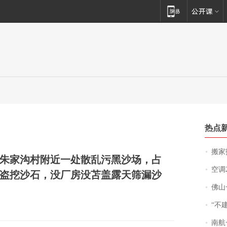
热点
搬家报
朱家沟村附近一处散乱污黑沙场，占
空调
盗挖沙石，没厂房没苫盖露天筛漏沙
佛山一中学
“不
南航一航班疑向乘