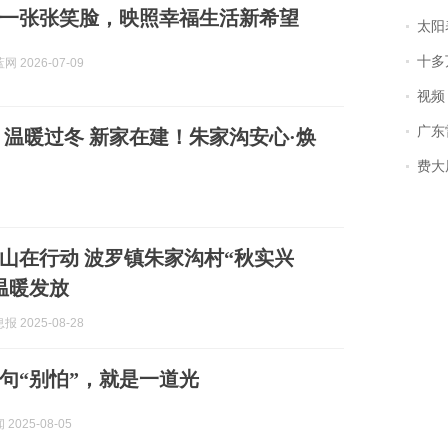
一张张笑脸，映照幸福生活新希望
太阳
十多
 2026-07-09
视频丨
广东雷州
温暖过冬 新家在建！朱家沟安心·焕
费大厨
山在行动 波罗镇朱家沟村“秋实兴
温暖发放
 2025-08-28
句“别怕”，就是一道光
2025-08-05