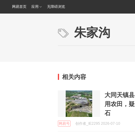
网易首页
应用
无障碍浏览
朱家沟
相关内容
大同天镇县
用农田，疑
石
网易号
创作者_IE2295 2026-07-10