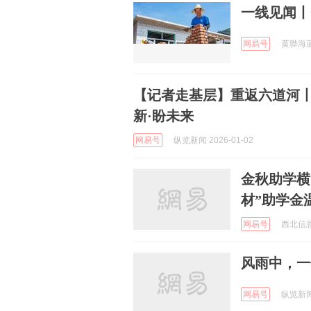
一线见闻丨
网易号
黄骅海蓝网
【记者走基层】重返六道河丨
新·盼未来
网易号
纵览新闻 2026-01-02
金秋助学横
材”助学金
网易号
西北信息报
风雨中，一
网易号
纵览新闻 