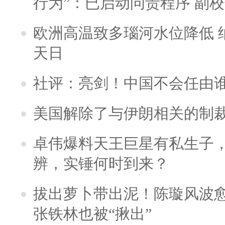
行为”：已启动问责程序 副
欧洲高温致多瑙河水位降低 
天日
社评：亮剑！中国不会任由
美国解除了与伊朗相关的制
卓伟爆料天王巨星有私生子
辨，实锤何时到来？
拔出萝卜带出泥！陈璇风波
张铁林也被“揪出”