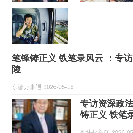
笔锋铸正义 铁笔录风云 ：专
陵
东瀛万事通 2026-05-18
专访资深政
铸正义 铁笔
新快报新闻 2026-05