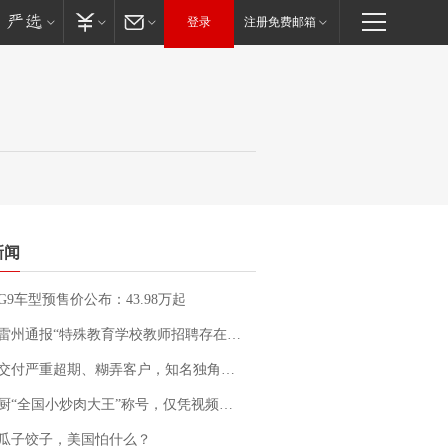
登录
注册免费邮箱
新闻
G9车型预售价公布：43.98万起
通报“特殊教育学校教师招聘存在违规行为”：已启动问责程序 副校长被停职
期、糊弄客户，知名独角兽车企创始人回应：都没证据，将依法采取措施，“本人长期与美国交管局保持沟通，对方表示肯定”
“全国小炒肉大王”称号，仅凭视频评出？中国烹饪协会回应
瓜子饺子，美国怕什么？