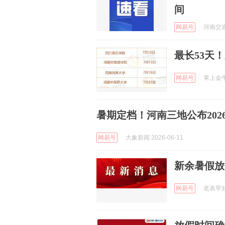
间
网易号
河南交通广
最长53天
网易号
掌上金牛 
暑期定档！河南三地公布20
网易号
大象新闻 2026-06-11
新余暑假放
网易号
老表早知道