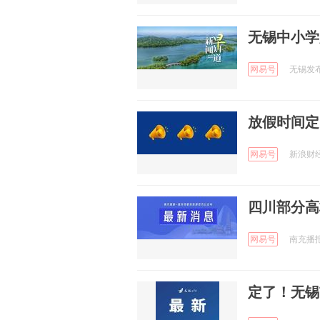
无锡中小学
网易号
无锡发布 
放假时间定
网易号
新浪财经 
四川部分高
网易号
南充播报 
定了！无锡