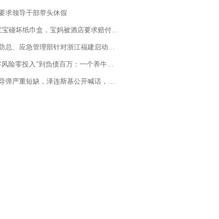
要求领导干部带头休假
坏纸巾盒，宝妈被酒店要求赔付924元！三亚一酒店回复：骨瓷定制！网友一查价格，吵翻了
总、应急管理部针对浙江福建启动防汛防台风四级应急响应
险零投入”到负债百万：一个养牛项目崩盘后，谁该为农户的贷款买单丨红星调查
弹严重短缺，泽连斯基公开喊话，乌克兰失去导弹拦截能力？