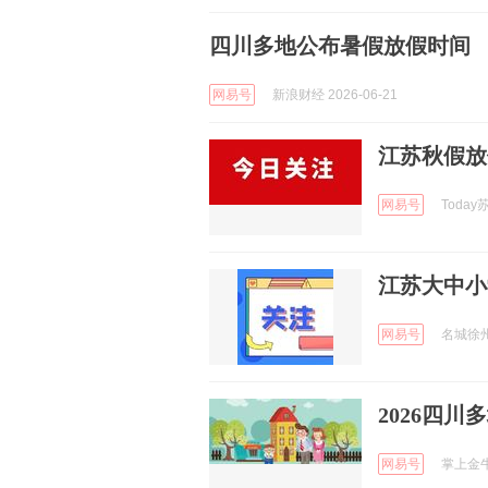
四川多地公布暑假放假时间
网易号
新浪财经 2026-06-21
江苏秋假放
网易号
Today苏
江苏大中小
网易号
名城徐州 
2026四
网易号
掌上金牛 