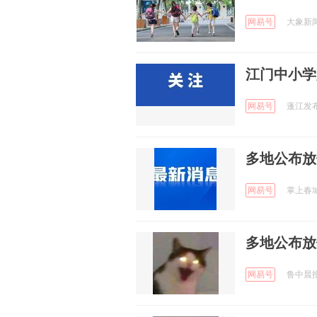
网易号
大象新闻 
江门中小学
网易号
蓬江发布 
多地公布放
网易号
掌上春城 
多地公布放
网易号
鲁中晨报 