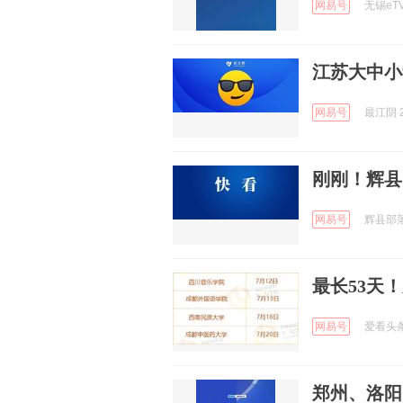
网易号
无锡eTV
江苏大中小
网易号
最江阴 2
刚刚！辉县
网易号
辉县部落 
最长53天
网易号
爱看头条 
郑州、洛阳