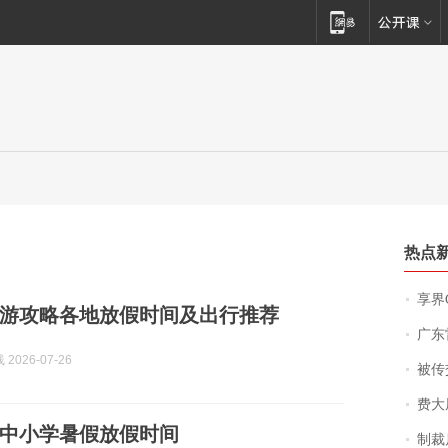
热点
享界
假旅游攻略各地放假时间及出行推荐
广东雷州
2026-07-26
被传交付严重超
费大厨
州大中小学暑假放假时间
制裁