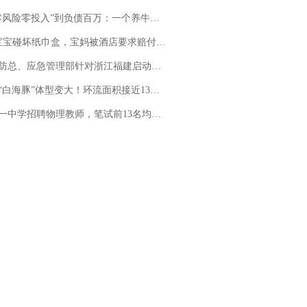
险零投入”到负债百万：一个养牛项目崩盘后，谁该为农户的贷款买单丨红星调查
坏纸巾盒，宝妈被酒店要求赔付924元！三亚一酒店回复：骨瓷定制！网友一查价格，吵翻了
总、应急管理部针对浙江福建启动防汛防台风四级应急响应
白海豚”体型变大！环流面积接近13个浙江那么大
招聘物理教师，笔试前13名均遭淘汰？教育局：已叫停招聘，成立调查组全面核查