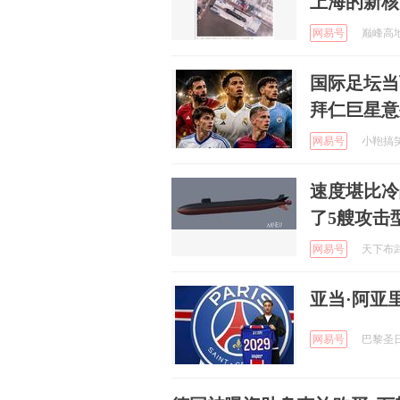
上海的新核
网易号
巅峰高地 
国际足坛当
拜仁巨星意
网易号
小鞄搞笑解
速度堪比冷
了5艘攻击
网易号
天下布武 
亚当·阿亚
网易号
巴黎圣日