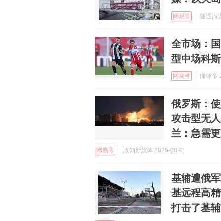
网易号
随遇而安之
全市场：国
型中场科斯
网易号
懂球帝 2
俄罗斯：使
攻击型无人
兰：急需更
网易号
政知新媒体 2026-08-01
基辅遭俄军
基远程高精
打击了基辅