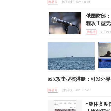
网易号
扬子晚报 2026-08-01
俄国防部：
程攻击型无
网易号
扬子晚报 
09X攻击型核潜艇：引发外
网易号
国平视野 2026-07-25
“艇体宽度