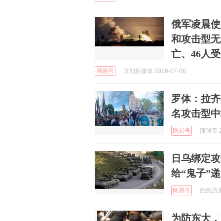
俄军凌晨使
和攻击型无
亡、46人
网易号
政知新媒体 2026-07-06
罗体：拉齐
名攻击型中
网易号
懂球帝 2
日乌绑定攻
给“鬼子”
网易号
跳跳历史 
为防东大，