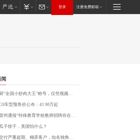
登录
注册免费邮箱
新闻
“全国小炒肉大王”称号，仅凭视频评出？中国烹饪协会回应
G9车型预售价公布：43.98万起
通报“特殊教育学校教师招聘存在违规行为”：已启动问责程序 副校长被停职
瓜子饺子，美国怕什么？
期、糊弄客户，知名独角兽车企创始人回应：都没证据，将依法采取措施，“本人长期与美国交管局保持沟通，对方表示肯定”