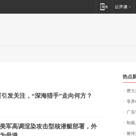
热点
费大厨
引发关注，“深海猎手”走向何方？
享界
广东雷州
制裁
美军高调渲染攻击型核潜艇部署，外
被传交付严重超
为母港