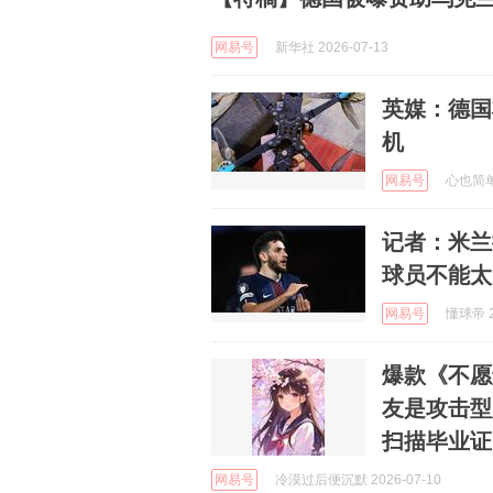
网易号
新华社 2026-07-13
英媒：德国
机
网易号
心也简单 
记者：米兰
球员不能太
网易号
懂球帝 2
爆款《不愿
友是攻击型
扫描毕业证
网易号
冷漠过后便沉默 2026-07-10