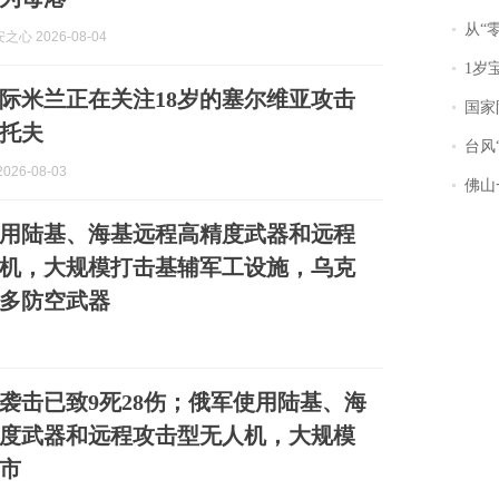
从“零风
心 2026-08-04
1岁宝宝碰
际米兰正在关注18岁的塞尔维亚攻击
国家防
托夫
台风“
026-08-03
佛山一中学
用陆基、海基远程高精度武器和远程
机，大规模打击基辅军工设施，乌克
多防空武器
袭击已致9死28伤；俄军使用陆基、海
度武器和远程攻击型无人机，大规模
市