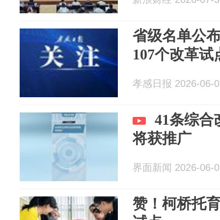
省级名单公
107个改革试
孝感日报 2026-06-0
41条综
将获推广
界面新闻 2026-06-0
赞！柯桥托