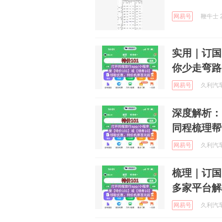
网易号
鞭牛士 2
实用｜订国
你少走弯路 
网易号
久利汽车装
深度解析：
同程梳理帮
网易号
久利汽车装
梳理｜订国
多家平台解
网易号
久利汽车装