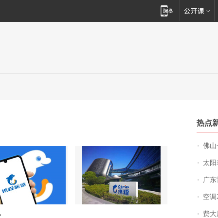
热点
佛山一中学
太阳
广东雷州
空调
费大厨