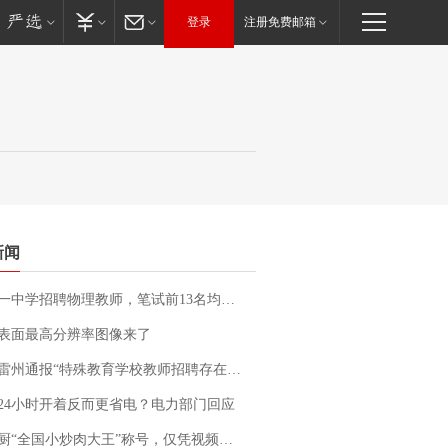
登录
注册免费邮箱
新闻
招聘物理教师，笔试前13名均遭淘汰？教育局：已叫停招聘，成立调查组全面核查
表面最高分辨率图像来了
通报“特殊教育学校教师招聘存在违规行为”：已启动问责程序 副校长被停职
24小时开着反而更省电？电力部门回应
“全国小炒肉大王”称号，仅凭视频评出？中国烹饪协会回应