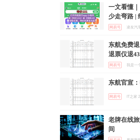
一文看懂｜
少走弯路 |
网易号
凌友汽车装
东航免费退
退票仅退4
网易号
我是一个粉
东航官宣：
网易号
IT之家 2
老牌在线旅
间