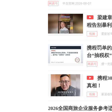
网易号
半岛官网 2026-08-07
梁建章
程告别暴利
视频
爱影衫哥 
携程罚单的
台“抽税权
网易号
攒一兜星星
携程3
真相！
视频
家居收纳师
2026全国商旅企业服务参考