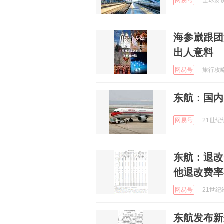
网易号
全球财说 
海参崴跟团
出人意料
网易号
旅行攻略推
东航：国内
网易号
21世纪经
东航：退改
他退改费率
网易号
21世纪经
东航发布新