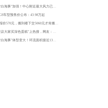
白海豚”加强！中心附近最大风力已达15级 最新研判
G9车型预售价公布：43.98万起
价570元，搬到楼下交5060元才肯搬上楼！女子傻眼了……
建议大家买深色蛋糕”上热搜，网友：天塌了！
白海豚”体型变大！环流面积接近13个浙江那么大