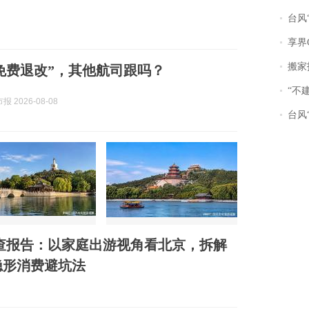
了
台风“
享界
搬家报
天免费退改”，其他航司跟吗？
“不
 2026-08-08
台风“
调查报告：以家庭出游视角看北京，拆解
隐形消费避坑法