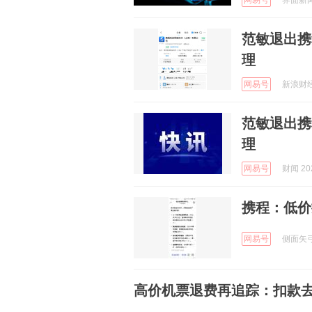
网易号
界面新闻 
范敏退出携
理
网易号
新浪财经 
范敏退出携
理
网易号
财闻 202
携程：低价
网易号
侧面矢弓 
高价机票退费再追踪：扣款