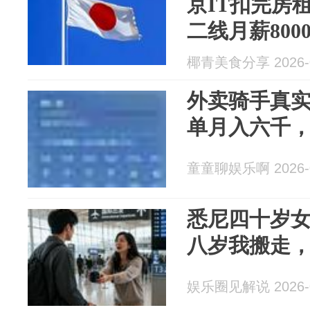
京IT扣完房
二线月薪800
椰青美食分享 2026-0
外卖骑手真
单月入六千
童童聊娱乐啊 2026-0
悉尼四十岁
八岁我搬走
娱乐圈见解说 2026-0