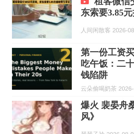
租客微信交
东索要3.85
人间闲散客 2026-08
第一份工资
吃午饭：二
钱陷阱
云朵偷喝奶茶 2026-0
爆火 裴晏舟桑榆《往事吹散成
风》