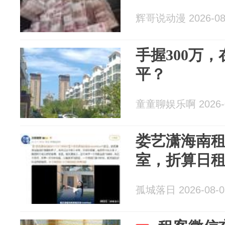
辉哥说动漫 2026-08
手握300万
平？
童童聊娱乐啊 2026-0
娄艺潇海南租
室，折算日租
孤城落日 2026-08-0