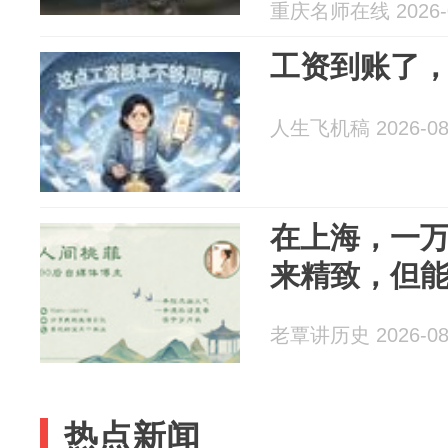
里外亏了小
重庆名师在线 2026-0
工资到账了，发
人生飞机稿 2026-08
在上海，一
来精致，但能
老覃讲历史 2026-08
热点新闻