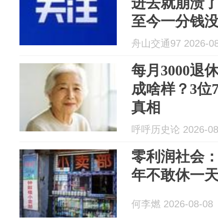
进去就崩溃
至今一分钱
在申请
舟山交通97 2026-08
每月3000退
成啥样？3位
真相
呼呼历史论 2026-08
零利润社会
年不敢休一
何李燃 2026-08-08