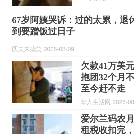
67岁阿姨哭诉：过的太累，退休
到要蹭饭过日子
匹夫来搞笑 2026-08-09
欠款41万美
抱团32个月
至今赶不走
华人生活网 2026-08
爱尔兰码农
租税收扣完