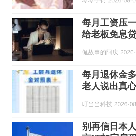
琴琴子衿 2026-08-0
每月工资压
给老板免息
侃故事的阿庆 2026-0
每月退休金多
老人说出真
叮当当科技 2026-08
别再信日本