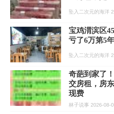
坠入二次元的海洋 202
宝鸡渭滨区4
亏了6万第5
坠入二次元的海洋 202
奇葩到家了！
交房租，房东
现费
林子说事 2026-08-0