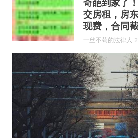
奇葩到家了！
交房租，房东
现费，合同
火
一丝不苟的法律人 202