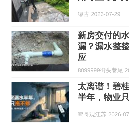
绿古 2026-07-29
新房交付的
漏？漏水整
应
8099999街头巷尾 20
太离谱！碧
半年，物业
鸣哥观江苏 2026-07