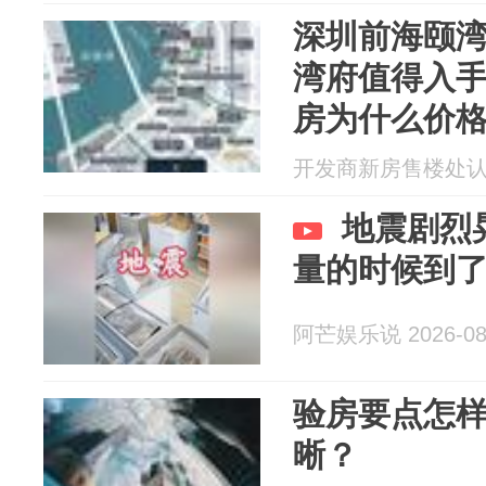
深圳前海颐湾
湾府值得入手
房为什么价格
房屋质量如
开发商新房售楼处认证展
地震剧烈
量的时候到
阿芒娱乐说 2026-08
验房要点怎
晰？