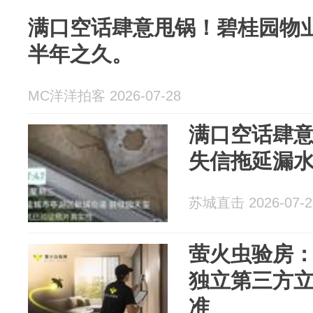
满口空话肆意甩锅！碧桂园物
半年之久。
MC洋洋拍客 2026-07-28
满口空话肆
失信拖延漏
苏城直击 2026-07-2
萤火虫验房
独立第三方
准