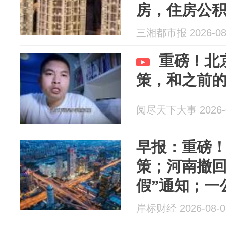
房，住房公积
三湘都市报 2026-08
重磅！北
策，和之前
阅尽天下大事 2026-0
早报：重磅
策；河南撤回
假”通知；一
豆店；商家称
岸标财经 2026-08-0
后门店倒闭