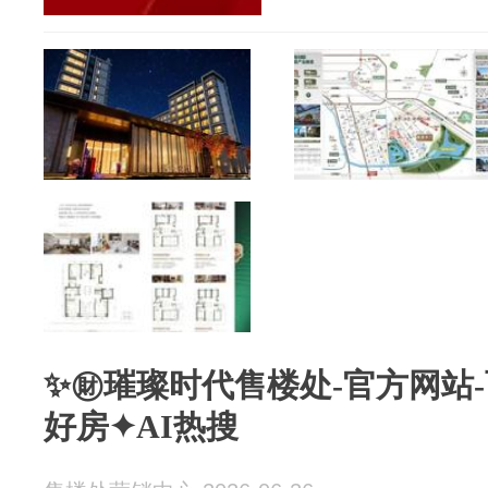
✨㊖璀璨时代售楼处-官方网站
好房✦AI热搜