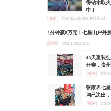
得钻木取火
中！
视频
河南电视台都市频道 2026-04-15
1分钟赢8万元！七星山户外
网易号
新浪财经 2026-04-14
45天重装
开赛，贵州
网易号
潇湘晨报 
张家界七星
均已决出，
网易号
极目新闻 