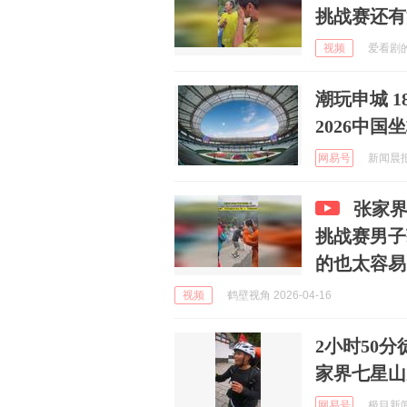
挑战赛还有
视频
爱看剧的阿
潮玩申城 
2026中
网易号
新闻晨报随
张家
挑战赛男子
的也太容易
视频
鹤壁视角 2026-04-16
2小时50
家界七星山
网易号
极目新闻 