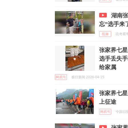
湖南张
忘”选手来
视频
比奇看有趣
张家界七星
选手丢失手
给家属
网易号
极目新闻 2026-04-15
张家界七星
上征途
网易号
中国日报网
张家界