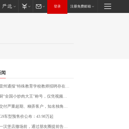
登录
注册免费邮箱
新闻
通报“特殊教育学校教师招聘存在违规行为”：已启动问责程序 副校长被停职
“全国小炒肉大王”称号，仅凭视频评出？中国烹饪协会回应
期、糊弄客户，知名独角兽车企创始人回应：都没证据，将依法采取措施，“本人长期与美国交管局保持沟通，对方表示肯定”
G9车型预售价公布：43.98万起
撤场前，通过朋友圈提前告知逐一退费，有顾客仅剩1元也全被退回，分文不少；顾客：言而有信，让人感动