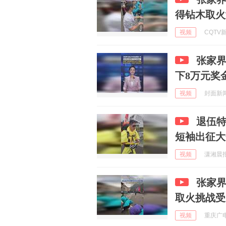
得钻木取火
视频
CQTV新
张家
下8万元奖
视频
封面新闻 
退伍
短袖出征大
视频
潇湘晨报 
张家界
取火挑战受
视频
重庆广电