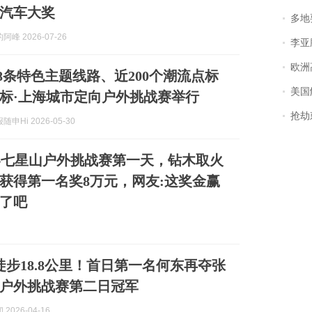
汽车大奖
多地
峰 2026-07-26
李亚鹏含泪感谢“
欧洲
18条特色主题线路、近200个潮流点标
美国
国坐标·上海城市定向户外挑战赛举行
抢劫刺死
申Hi 2026-05-30
界七星山户外挑战赛第一天，钻木取火
获得第一名奖8万元，网友:这奖金赢
了吧
分徒步18.8公里！首日第一名何东再夺张
户外挑战赛第二日冠军
2026-04-16