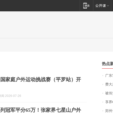
热点
广东雷州
6中国家庭户外运动挑战赛（平罗站）开
费大厨
被传交付严重超
 2026-07-26
享界
列冠军平分65万！张家界七星山户外
郑州一汉堡店