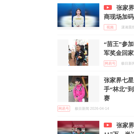
张家界
商现场加码
视频
潇湘晨报 
“苗王”参
军奖金回家
网易号
极目新闻 
张家界七星
手“林北”
赛
网易号
极目新闻 2026-04-14
张家