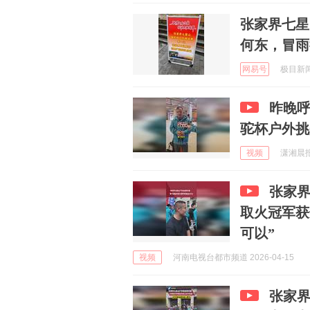
张家界七星
何东，冒雨
网易号
极目新闻 
昨晚
驼杯户外挑
视频
潇湘晨报 
张家
取火冠军获
可以”
视频
河南电视台都市频道 2026-04-15
张家界