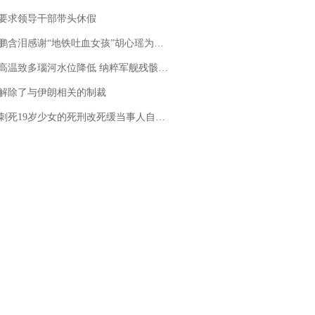
要求领导干部带头休假
地铁吐血女孩”胡心瑶为嫣然天使捐99999元：这份捐赠太沉重，尊重其捐赠意愿，个人向胡心瑶和她的病友之家各捐赠99999元
高温致多瑙河水位降低 纳粹军舰残骸重见天日
解除了与伊朗相关的制裁
19岁少女的死刑改死缓当事人自述：出狱11年间始终刻意躲避被害人家属