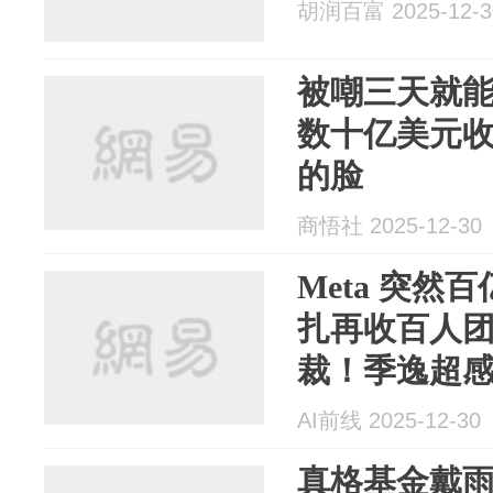
胡润百富 2025-12-3
被嘲三天就能
数十亿美元收
的脸
商悟社 2025-12-30
Meta 突然
扎再收百人
裁！季逸超
道路交汇了
AI前线 2025-12-30
真格基金戴雨森与