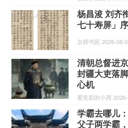
杨昌浚 刘齐
七十寿屏」
京师书苑 2026-08-0
清朝总督进
封疆大吏落
心机
爱竞彩的小周 2026-0
学霸去哪儿
父子两学霸