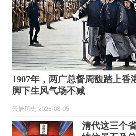
1907年，两广总督周馥踏上
脚下生风气场不减
云居历史 2026-08-05
清代这三个