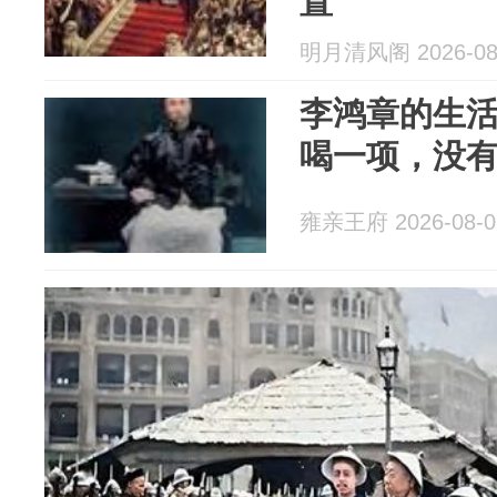
置
明月清风阁 2026-08
李鸿章的生
喝一项，没
雍亲王府 2026-08-0