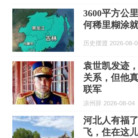
3600平方
何稀里糊涂
历史摆渡 2026-08-0
袁世凯发迹
关系，但他
联军
凉州辞 2026-08-04
河北人有福
飞，住在这