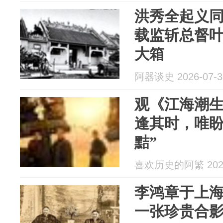
洪秀全起义
载监斩总督
大箱
阿器谈史 2026-07-3
观《江海潮
逢其时，唯盼
黠”
喜欢历史的阿繁 2026
李鸿章于上
一张珍贵合