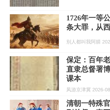
1726年一等
条大罪，从
别人都叫我阿腈 2026
保定：百年
直隶总督署
课本
凤游京津冀 2026-08
清朝一特殊官