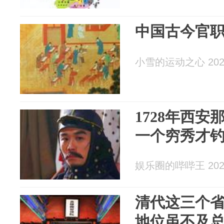
中国古今官
小雪的运动之心 2026
1728年西安
一个穷秀才
娱乐圈的哔哔王 2026
清代这三个
地位虽不及