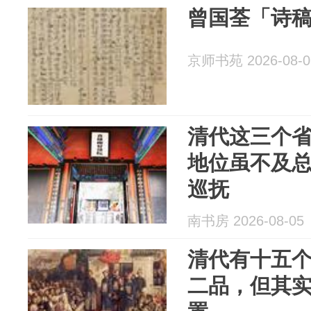
曾国荃「诗稿
京师书苑 2026-08-0
清代这三个
地位虽不及
巡抚
南书房 2026-08-05
清代有十五
二品，但其