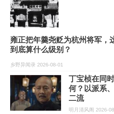
雍正把年羹尧贬为杭州将军，
到底算什么级别？
乡野异闻录 2026-08-01
丁宝桢在同
何？以派系
二流
明月清风阁 2026-08