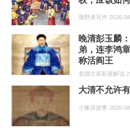
微野谈写作 2026-08
晚清彭玉麟
弟，连李鸿
称活阎王
老媹古装影视解说 202
大清不允许
小豫讲故事 2026-08