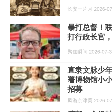
长安一片月 2026-07
暴打总督！
打行政长官，
聚焦瞬间 2026-07-3
直隶文脉少
署博物馆小
招募
凤游京津冀 2026-07