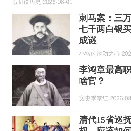
唠叨说历史 2026-08-01
刺马案：三
七千两白银
成谜
小雪的运动之心 2026
李鸿章最高
啥官？
文史季季红 2026-08
清代15省巡
权，应该如