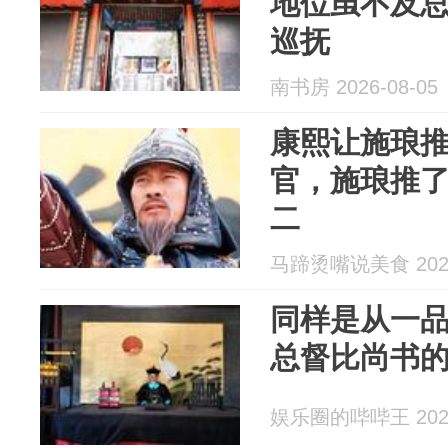
地位虽不及
巡抚
南书房 2026-08-05
康熙让施琅
官，施琅推
二
马蹄烫嘴说美食 2026
同样是从一
总督比尚书
娱乐圈的哔哔王 2026