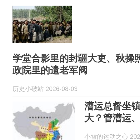
学堂合影里的封疆大吏、秋操
政院里的遗老军阀
历史小破站 2026-08-03
漕运总督坐
大？管漕运
小雪的运动之心 2026