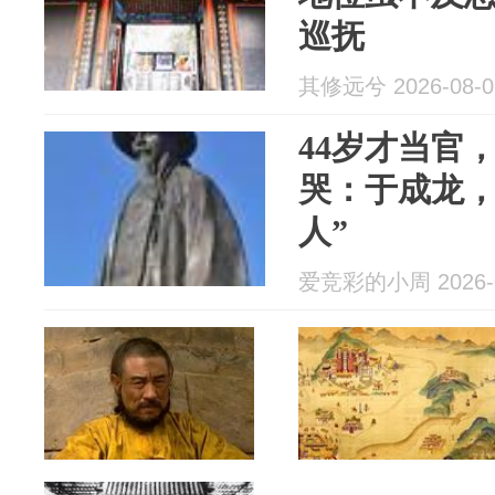
巡抚
其修远兮 2026-08-0
44岁才当官
哭：于成龙，
人”
爱竞彩的小周 2026-0