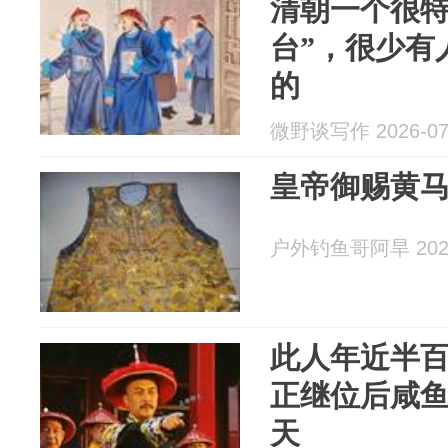
清朝一个很特
台”，很少有
的
微野谈写作 2026-07
皇帝御赐黄
户外钓鱼哥阿旱 2026
此人年近半
正继位后咸
天