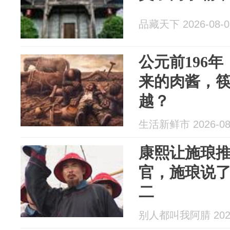
品藏天下 2026-08-0
公元前196
来的肉酱，
越？
生活新鲜市 2026-08
康熙让施琅
官，施琅说
二
别人都叫我阿腈 2026