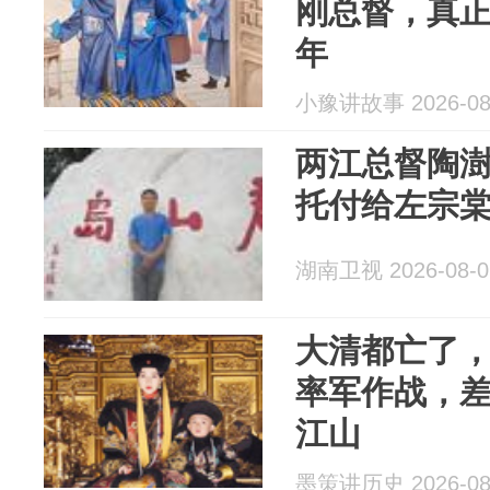
刚总督，真正
年
小豫讲故事 2026-08
两江总督陶
托付给左宗
湖南卫视 2026-08-0
大清都亡了
率军作战，
江山
墨策讲历史 2026-08