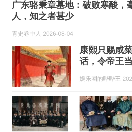
广东骆秉章墓地：破败寒酸，
人，知之者甚少
青史卷中人 2026-08-04
康熙只赐咸
话，令帝王
娱乐圈的哔哔王 2026