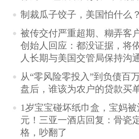
制裁瓜子饺子，美国怕什么
被传交付严重超期、糊弄客
创始人回应：都没证据，将依
人长期与美国交管局保持沟通
从“零风险零投入”到负债百
盘后，谁该为农户的贷款买
1岁宝宝碰坏纸巾盒，宝妈被酒
元！三亚一酒店回复：骨瓷
格，吵翻了