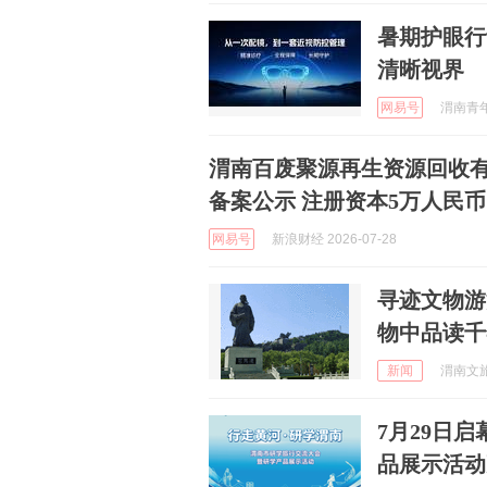
暑期护眼行
清晰视界
网易号
渭南青年网
渭南百废聚源再生资源回收
备案公示 注册资本5万人民币
网易号
新浪财经 2026-07-28
寻迹文物游
物中品读千
新闻
渭南文旅 
7月29日
品展示活动