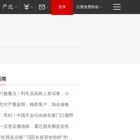
登录
注册免费邮箱
新闻
法！列车员高铁上发试卷，小朋友一秒静音，12306回应：列车员个人行为，不是铁路规定
期、糊弄客户，知名独角兽车企创始人回应：都没证据，将依法采取措施，“本人长期与美国交管局保持沟通，对方表示肯定”
：亮剑！中国不会任由谁在家门口撒野
撤场前，通过朋友圈提前告知逐一退费，有顾客仅剩1元也全被退回，分文不少；顾客：言而有信，让人感动
送点钱”“冯院长挺喜欢你的”的执行局局长被停职，被骚扰的当事人还有问题待解决