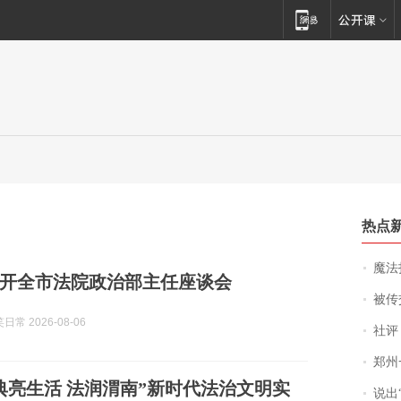
热点
魔法打败魔
开全市法院政治部主任座谈会
被传交付严重超
常 2026-08-06
社评
郑州一汉堡店
典亮生活 法润渭南”新时代法治文明实
说出“给我