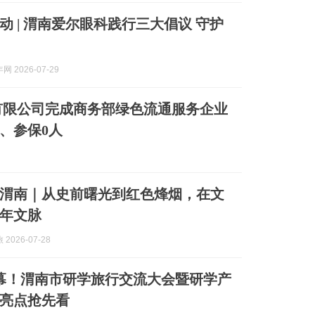
动 | 渭南爱尔眼科践行三大倡议 守护
 2026-07-29
有限公司完成商务部绿色流通服务企业
、参保0人
渭南｜从史前曙光到红色烽烟，在文
年文脉
2026-07-28
启幕！渭南市研学旅行交流大会暨研学产
亮点抢先看