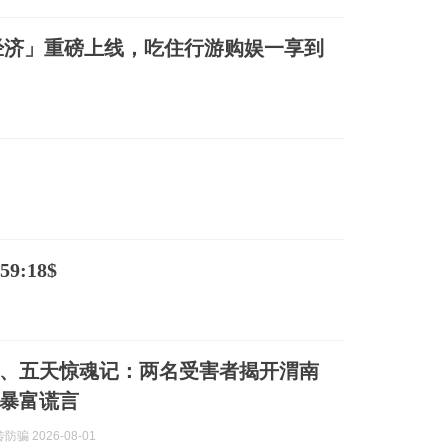
经济」重磅上线，吃住行游购娱一享到
9:18$
、五天惊魂记：两名受害者揭开渭南
暴富谎言
骗 2026-08-01