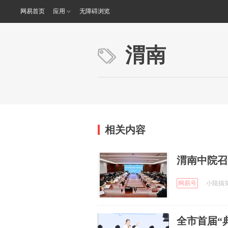
网易首页
应用
无障碍浏览
渭南
相关内容
渭南中院召
网易号
小陆搞笑日
全市首届“