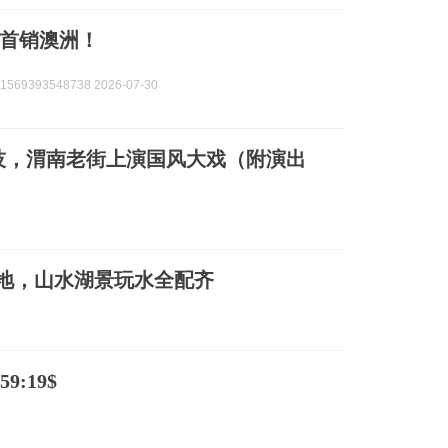
首销澳洲！
569393548738 2026-07-30
技，渭南老街上演国风大戏（附演出
地，山水湖景玩水全配齐
9:19$