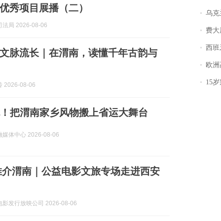
优秀项目展播（二）
乌克兰宣
局 2026-08-06
费大厨
西班牙飞地
文脉流长｜在渭南，读懂千年古韵与
欧洲
15岁叛逆期女
2026-08-06
潮流！把渭南家乡风物搬上省运大舞台
体中心 2026-08-06
推介渭南｜公益电影文旅专场走进西安
影发行放映公司 2026-08-06