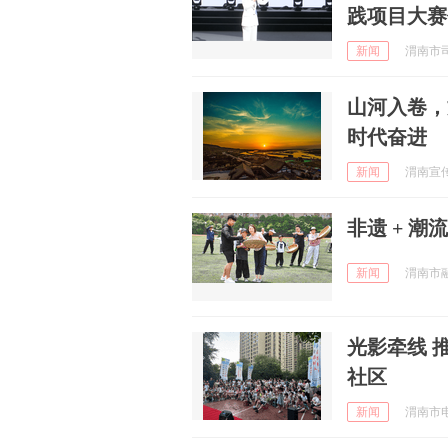
践项目大赛
新闻
渭南市司法
山河入卷，
时代奋进
新闻
渭南宣传 
非遗 + 
新闻
渭南市融媒
光影牵线 
社区
新闻
渭南市电