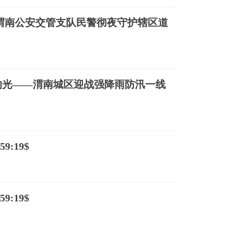
渭南公安交管支队民警彻夜守护辖区道
的光——渭南城区迎战强降雨防汛一线
9:19$
9:19$