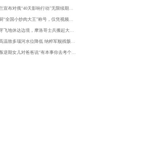
布对俄“40天影响行动”无限续期，7月两国对轰数据均创纪录
“全国小炒肉大王”称号，仅凭视频评出？中国烹饪协会回应
休达边境，摩洛哥士兵搬起大石块投向移民引争议，此前一天内数万人从摩洛哥涌入西班牙
高温致多瑙河水位降低 纳粹军舰残骸重见天日
儿对爸爸说“有本事你去考个研究生”，44岁职场“老登”一战上岸“985”；父亲坦言拒绝空想，常年保持每月读6本书的习惯