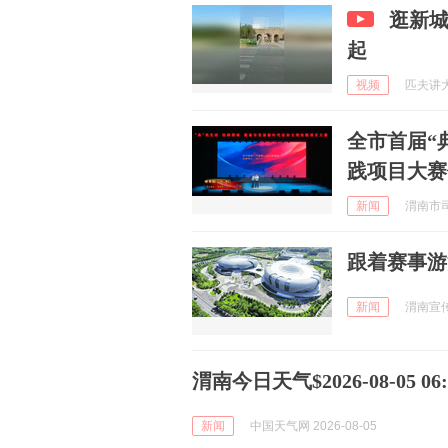
逛新
起
视频
匹夫讲大片
全市首届“
践项目大赛
新闻
渭南市司法
跟着赛事游
新闻
渭南宣传 
渭南今日天气$2026-08-05 06:5
新闻
中国天气网 2026-08-05