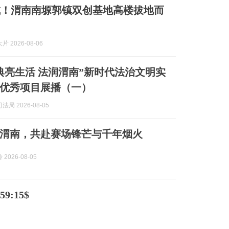
城！渭南南塬郭镇双创基地高楼拔地而
 2026-08-06
典亮生活 法润渭南”新时代法治文明实
优秀项目展播（一）
局 2026-08-05
渭南，共赴赛场锋芒与千年烟火
2026-08-05
9:15$