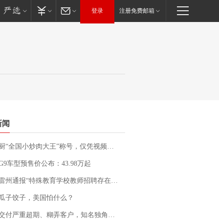
登录
注册免费邮箱
新闻
“全国小炒肉大王”称号，仅凭视频评出？中国烹饪协会回应
G9车型预售价公布：43.98万起
通报“特殊教育学校教师招聘存在违规行为”：已启动问责程序 副校长被停职
瓜子饺子，美国怕什么？
期、糊弄客户，知名独角兽车企创始人回应：都没证据，将依法采取措施，“本人长期与美国交管局保持沟通，对方表示肯定”