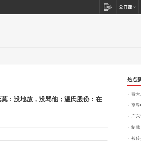
热点
费大厨
老莫：没地放，没骂他；温氏股份：在
享界
广东雷州
制裁
被传交付严重超