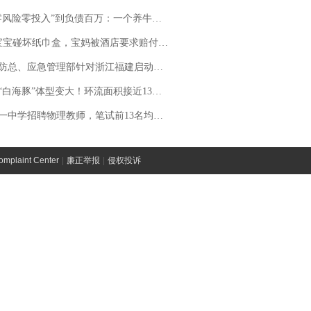
险零投入”到负债百万：一个养牛项目崩盘后，谁该为农户的贷款买单丨红星调查
坏纸巾盒，宝妈被酒店要求赔付924元！三亚一酒店回复：骨瓷定制！网友一查价格，吵翻了
总、应急管理部针对浙江福建启动防汛防台风四级应急响应
白海豚”体型变大！环流面积接近13个浙江那么大
招聘物理教师，笔试前13名均遭淘汰？教育局：已叫停招聘，成立调查组全面核查
laint Center
|
廉正举报
|
侵权投诉