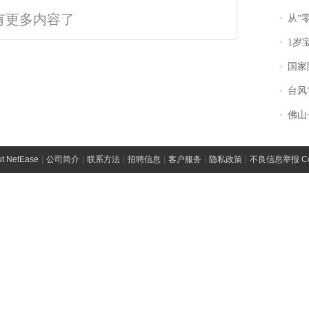
有更多内容了
从“零风
1岁宝宝碰
国家防
台风“
佛山一中学
t NetEase
|
公司简介
|
联系方法
|
招聘信息
|
客户服务
|
隐私政策
|
不良信息举报 Comp