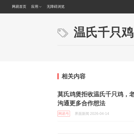
网易首页
应用
无障碍浏览
温氏千只鸡
相关内容
莫氏鸡煲拒收温氏千只鸡，
沟通更多合作想法
网易号
界面新闻 2026-04-14