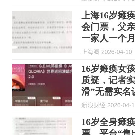
上海16岁瘫
会门票，父
一家人一个
上海圈 2026-04-10
16岁瘫痪女
质疑，记者实
滑”无需实名
新浪财经 2026-04-1
16岁全身瘫
票，平台“售