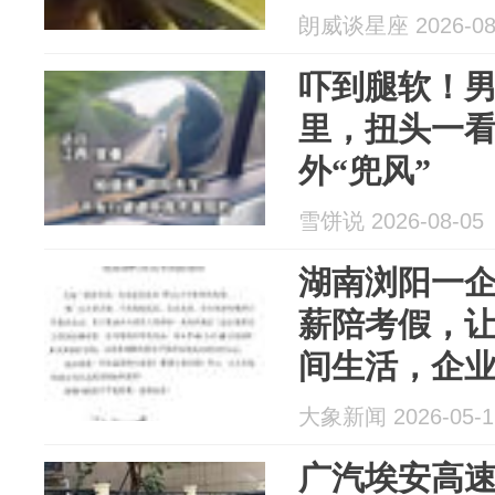
朗威谈星座 2026-08
吓到腿软！男
里，扭头一
外“兜风”
雪饼说 2026-08-05
湖南浏阳一企
薪陪考假，
间生活，企
实，都是父
大象新闻 2026-05-1
广汽埃安高速