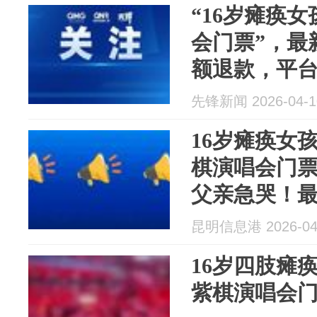
“16岁瘫痪
会门票”，最新
额退款，平
先锋新闻 2026-04-1
16岁瘫痪女孩
棋演唱会门
父亲急哭！
昆明信息港 2026-04
16岁四肢瘫痪
紫棋演唱会