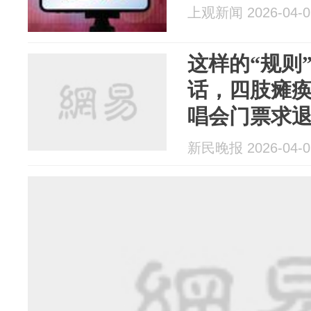
上观新闻 2026-04-0
这样的“规则”
话，四肢瘫痪
唱会门票求退
不退票”
新民晚报 2026-04-0