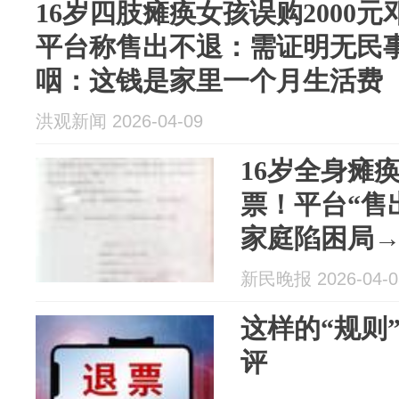
16岁四肢瘫痪女孩误购2000
平台称售出不退：需证明无民
咽：这钱是家里一个月生活费
洪观新闻 2026-04-09
16岁全身瘫
票！平台“售
家庭陷困局
新民晚报 2026-04-0
这样的“规则
评