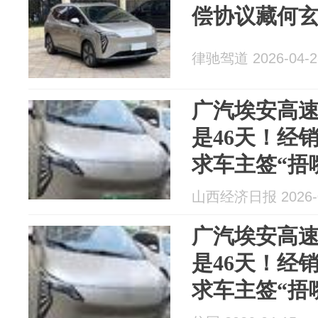
偿协议藏何
律驰驾道 2026-04-2
广汽埃安高
是46天！经销
求车主签“捂
山西经济日报 2026-0
广汽埃安高
是46天！经销
求车主签“捂