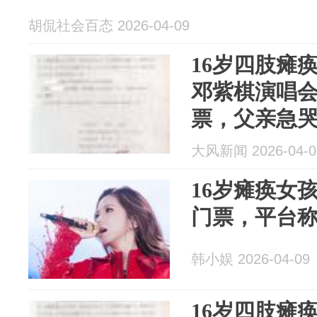
胡侃社会百态 2026-04-09
16岁四肢瘫痪
邓紫棋演唱
票，父亲急
看，这些钱
大风新闻 2026-04-0
费
16岁瘫痪女
门票，平台
韩小娱 2026-04-09
16岁四肢瘫痪