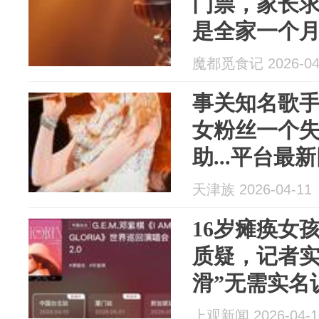
门票，家长求
是全家一个
息：已全额
魔都觅食记 2026-04
事关知名歌手
女粉丝一个
助...平台最
天津族 2026-04-11
16岁瘫痪女
质疑，记者实
滑”无需实名
上观新闻 2026-04-1