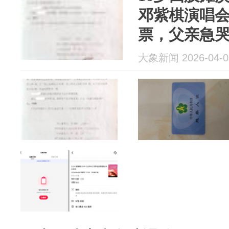
邓紫棋演唱
票，父亲急
看，这些钱
大象新闻 2026-04-0
费