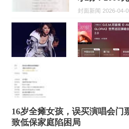
新消息：已
封面新闻 2026-04-0
16岁全瘫女孩，误买演唱会门
致低保家庭陷困局