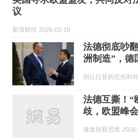
议
新浪财经 2026-02-18
法德彻底吵翻
洲制造”，德
别让往昔的悲伤和对未来
法德互撕！“
歧，欧盟峰
激发创新思维 2026-0