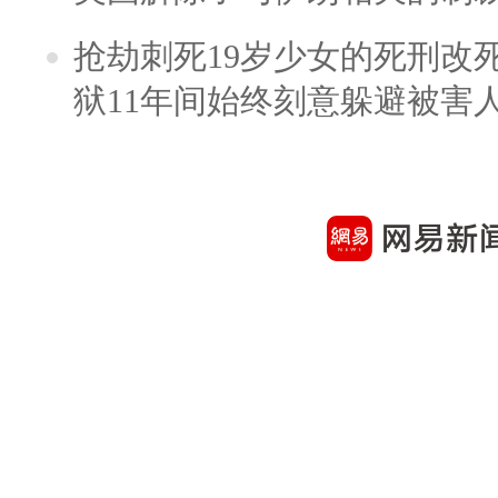
抢劫刺死19岁少女的死刑改
狱11年间始终刻意躲避被害