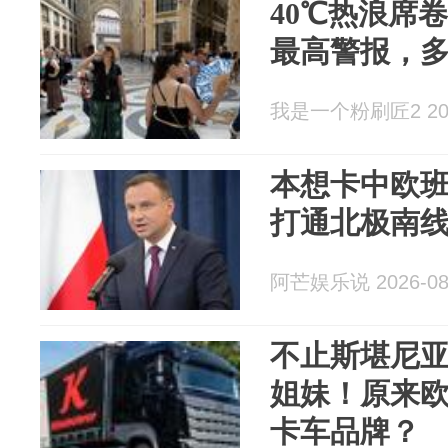
40℃热浪席
最高警报，
我是一个粉刷匠2 2026
本想卡中欧
打通北极南
阿芒娱乐说 2026-08
不止斯堪尼亚
姐妹！原来
卡车品牌？