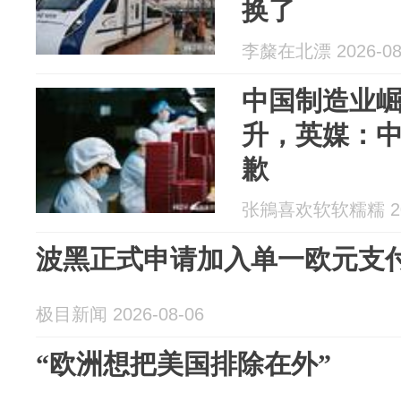
换了
李斄在北漂 2026-08
中国制造业
升，英媒：
歉
张鴘喜欢软软糯糯 202
波黑正式申请加入单一欧元支
极目新闻 2026-08-06
“欧洲想把美国排除在外”