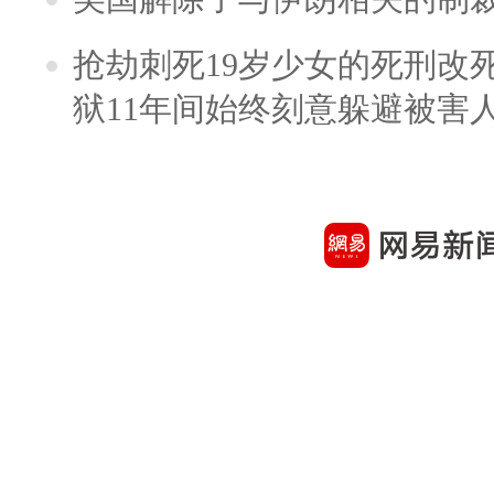
抢劫刺死19岁少女的死刑改
狱11年间始终刻意躲避被害