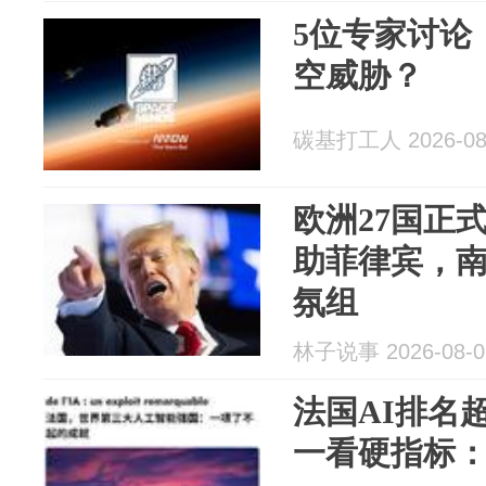
5位专家讨论
空威胁？
碳基打工人 2026-08
欧洲27国正
助菲律宾，
氛组
林子说事 2026-08-0
法国AI排名
一看硬指标：