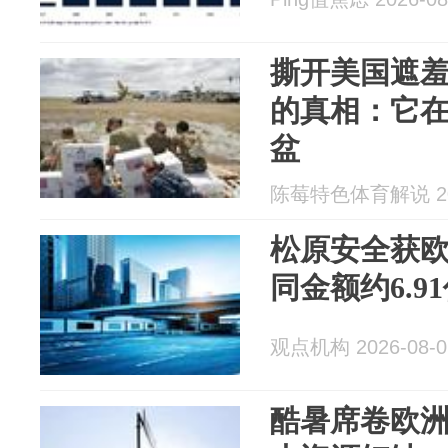
撕开美国遮
的真相：它
盆
陈莓特色体育解说 202
松原安全获欧
同金额约6.9
观点机构 2026-08-0
酷暑席卷欧