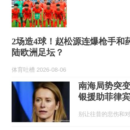
2场造4球！赵松源连爆枪手和
陆欧洲足坛？
体育吐槽 2026-08-06
南海局势突变
银援助菲律
别让往昔的悲伤和对未来