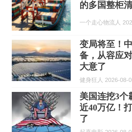
的多国整柜
一个走心物流人 2026
变局将至！
备，从容应
大意了
健身狂人 2026-08-0
美国连挖3个
近40万亿！
了