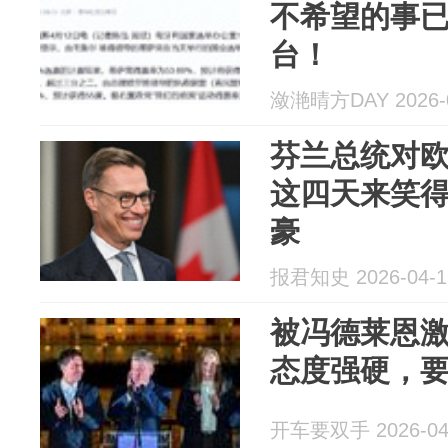
不希望的事
台！
潋滟晴方DAY 2026-0
芬兰总统对欧
这四天来笑
豪
报君知史 2026-04-1
被冯德莱恩
态度强硬，
开车要双手 2026-04