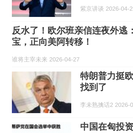
紫京讲谈 2026-04-2
反水了！欧尔班亲信连夜外逃
宝，正向美阿转移！
谁将主宰未来 2026-04-27
特朗普力挺
找到了
李未熟擒话2 2026-0
中国在匈投