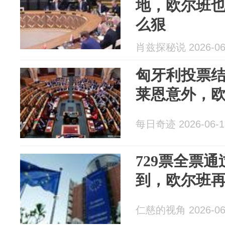
地，欧尔班
么狠
肖兹探秘说 2026-06
匈牙利投票结果
莱恩意外，
每日奇迹 2026-06-1
729票全票
到，欧尔班
仁慈的视角 2026-06