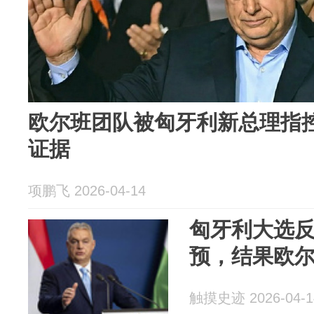
欧尔班团队被匈牙利新总理指
证据
项鹏飞 2026-04-14
匈牙利大选
预，结果欧
触摸史迹 2026-04-1