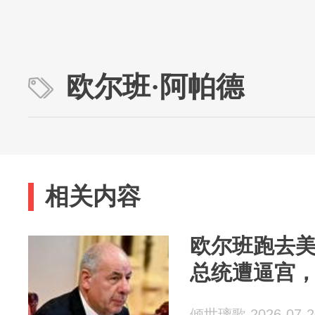
欧尔班·阿帕德
相关内容
欧尔班跑去
总统遭逼宫
倾世璃歌 2026-07-2