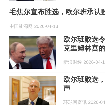
毛焦尔宣布胜选，欧尔班承认
中国能源网 2026-04-13
欧尔班败选
克里姆林宫
新浪财经 2026-04-1
欧尔班败选
声
环球网资讯 2026-04