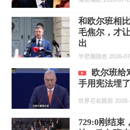
和欧尔班相
毛焦尔，才
出
半壁胭脂色 2026-07
欧尔班给
手用宪法埋
世界尽在眼前 2026-0
729:0刚结