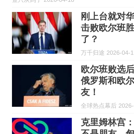
刚上台就对
击败欧尔班
了？
万千归途 2026-04-1
欧尔班败选
俄罗斯和欧
友！
全球热点幕后 2026-0
克里姆林宫
不是朋友，匈