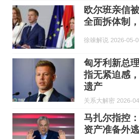
欧尔班亲信
全面拆体制
徐竦解说 2026-05-0
匈牙利新总
指无紧迫感
遗产
关系大解密 2026-04
马扎尔指控
资产准备外