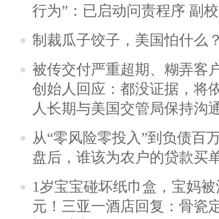
行为”：已启动问责程序 副
制裁瓜子饺子，美国怕什么
被传交付严重超期、糊弄客
创始人回应：都没证据，将依
人长期与美国交管局保持沟通
从“零风险零投入”到负债百
盘后，谁该为农户的贷款买
1岁宝宝碰坏纸巾盒，宝妈被酒
元！三亚一酒店回复：骨瓷