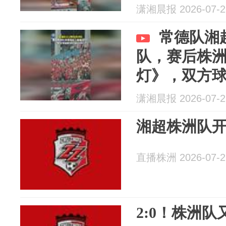
潇湘晨报 2026-07-2
常德队湘
队，赛后株
灯》，双方
潇湘晨报 2026-07-2
湘超株洲队
直播株洲 2026-07-2
2:0！株洲