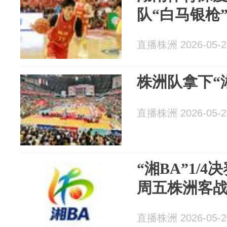
队“白马银枪
直播株洲 2026-05-2
株洲队拿下“湘
直播株洲 2026-05-2
“湘BA”1/
周五株洲客
直播株洲 2026-05-2