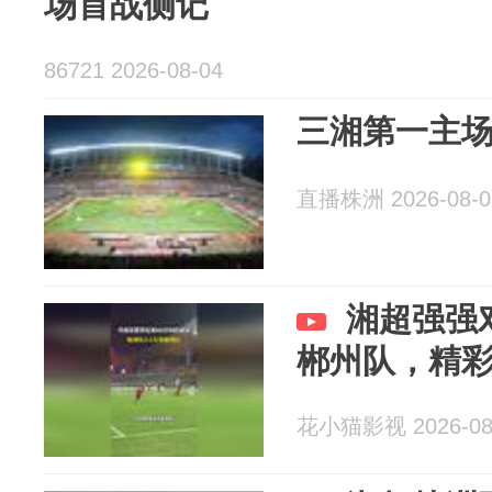
场首战侧记
86721 2026-08-04
三湘第一主
直播株洲 2026-08-0
湘超强强对
郴州队，精
花小猫影视 2026-08