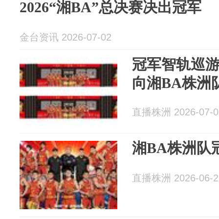
2026“湘BA”总决赛决出冠军
金台资讯 2026-07-02
冠军智轨巡
向湘BA株洲
直播株洲 2026-07-0
湘BA株洲队
直播株洲 2026-06-2