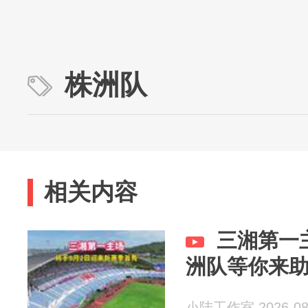
株洲队
相关内容
三湘第一
洲队等你来
小陆工作室 2026-08