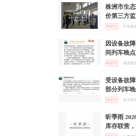
株洲市生态
价第三方监
网易号
中安检测集
因设备故障
间列车晚点
网易号
潇湘晨报 
受设备故障
部分列车晚
网易号
黄河新闻网
昕季雨 2
库存联营，