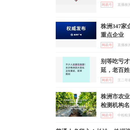
网易号
直播株洲 
株洲347
重点企业
网易号
直播株洲 
别等吃亏才
延，老百姓
网易号
王二哥老搞
株洲市农业
检测机构名
网易号
中检检测集