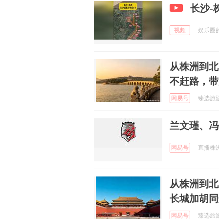
长沙-
视频
娱乐圈的笔
从株洲到北
不赶路，带
网易号
臻选旅游资
兰文瑾、冯
网易号
直播株洲 
从株洲到北
长城加胡同
网易号
臻选旅游资