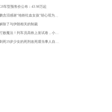
G9车型预售价公布：43.98万起
地铁吐血女孩”胡心瑶为嫣然天使捐99999元：这份捐赠太沉重，尊重其捐赠意愿，个人向胡心瑶和她的病友之家各捐赠99999元
解除了与伊朗相关的制裁
法！列车员高铁上发试卷，小朋友一秒静音，12306回应：列车员个人行为，不是铁路规定
19岁少女的死刑改死缓当事人自述：出狱11年间始终刻意躲避被害人家属