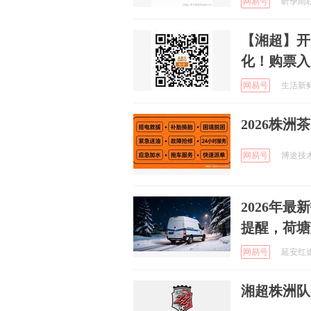
网易号
昕季雨联
【湘超】开
化！购票入
网易号
生活新鲜市
2026株
网易号
博途技术拖
2026年
提醒，荷塘
网易号
延安红途研
湘超株洲队