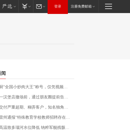
登录
注册免费邮箱
新闻
“全国小炒肉大王”称号，仅凭视频评出？中国烹饪协会回应
撤场前，通过朋友圈提前告知逐一退费，有顾客仅剩1元也全被退回，分文不少；顾客：言而有信，让人感动
期、糊弄客户，知名独角兽车企创始人回应：都没证据，将依法采取措施，“本人长期与美国交管局保持沟通，对方表示肯定”
通报“特殊教育学校教师招聘存在违规行为”：已启动问责程序 副校长被停职
高温致多瑙河水位降低 纳粹军舰残骸重见天日