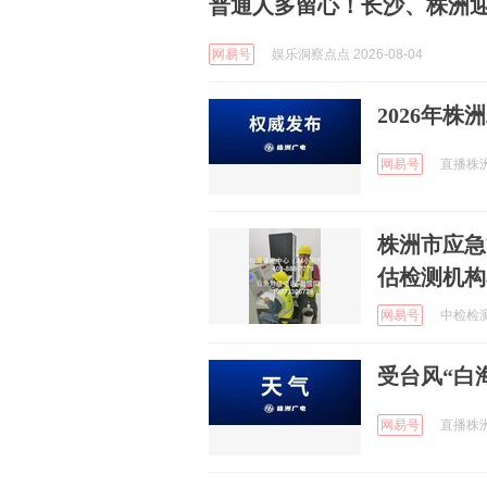
普通人多留心！长沙、株洲
网易号
娱乐洞察点点 2026-08-04
2026年
网易号
直播株洲 
株洲市应急
估检测机构
网易号
中检检测集
受台风“白
网易号
直播株洲 