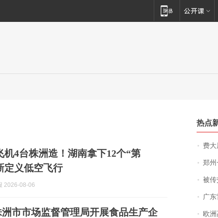
热点
费大厨
飞机4台株洲造！湖南拿下12个“第
郑州一汉堡店
新定义低空飞行
被传交付严重超
2026-08-06
广东雷州
株洲市市场监督管理局开展食品生产企
欧洲