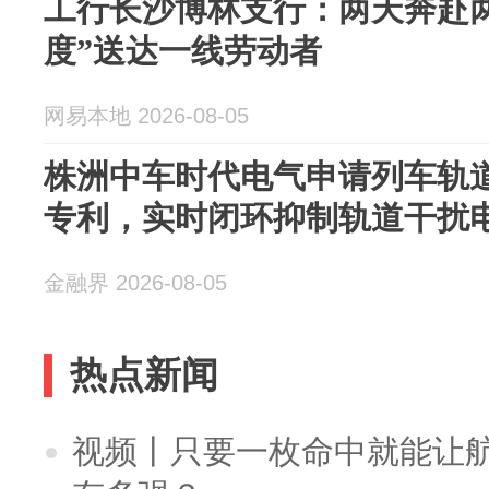
工行长沙博林支行：两天奔赴
度”送达一线劳动者
网易本地 2026-08-05
株洲中车时代电气申请列车轨
专利，实时闭环抑制轨道干扰
金融界 2026-08-05
热点新闻
视频丨只要一枚命中就能让航母