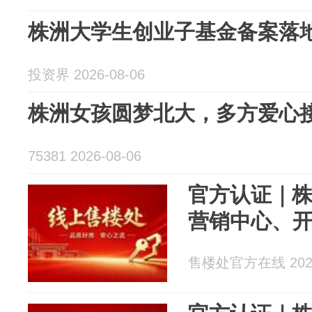
株洲大学生创业子基金备案落
投资界 2026-08-06
株洲女孩圆梦北大，多方爱心
75381 2026-08-06
官方认证｜
营销中心、
售楼处官方在线 2026