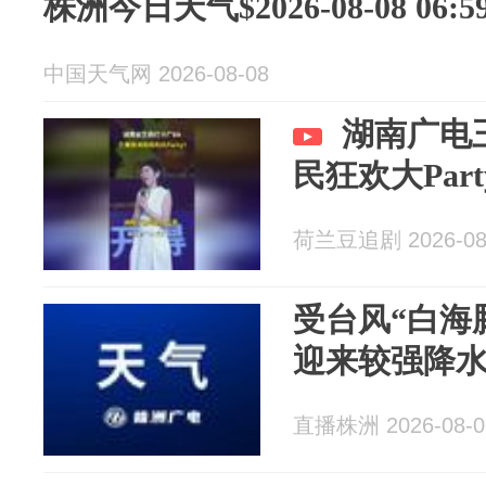
株洲今日天气$2026-08-08 06:59
中国天气网 2026-08-08
湖南广电
民狂欢大Par
荷兰豆追剧 2026-08
受台风“白海
迎来较强降
直播株洲 2026-08-0