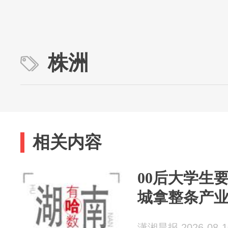
株洲
相关内容
00后大学生
城拿整条产业
潇湘晨报 2026-08-1