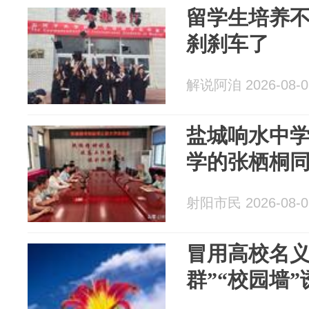
留学生培养
刹刹车了
解说阿洎 2026-08-0
盐城响水中
学的张栖桐同
射阳市民 2026-08-0
冒用高校名义
群”“校园墙