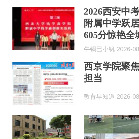
2026西安
附属中学跃居
605分惊艳全
牛锅巴小钒 2026-08
西京学院聚
担当
教育早知道 2026-08