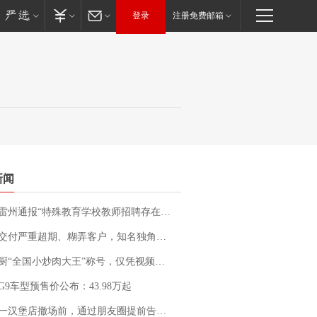
登录
注册免费邮箱
新闻
通报“特殊教育学校教师招聘存在违规行为”：已启动问责程序 副校长被停职
期、糊弄客户，知名独角兽车企创始人回应：都没证据，将依法采取措施，“本人长期与美国交管局保持沟通，对方表示肯定”
“全国小炒肉大王”称号，仅凭视频评出？中国烹饪协会回应
G9车型预售价公布：43.98万起
撤场前，通过朋友圈提前告知逐一退费，有顾客仅剩1元也全被退回，分文不少；顾客：言而有信，让人感动