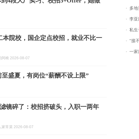
4段大厂实习、校招5+Offer，她做
多地
李亚鹏含泪感谢“
私生子
二本院校，国企定点校招，就业不比一
“接不到戏
一家
椅 2026-08-07
前至盛夏，有岗位“薪酬不设上限”
滤镜碎了：校招挤破头，入职一两年
常菜 2026-08-07