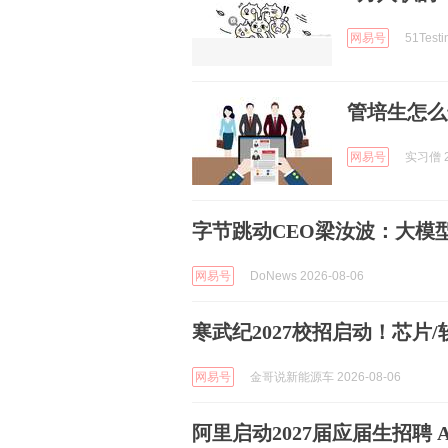
网易号
51Tes
管培生怎么
网易号
实习僧 2
字节跳动CEO梁汝波：大模
网易号
DoNews 2026-08-06
寒武纪2027校招启动！芯片/
网易号
金哥说新能源车 2026-08-06
阿里启动2027届应届生招聘