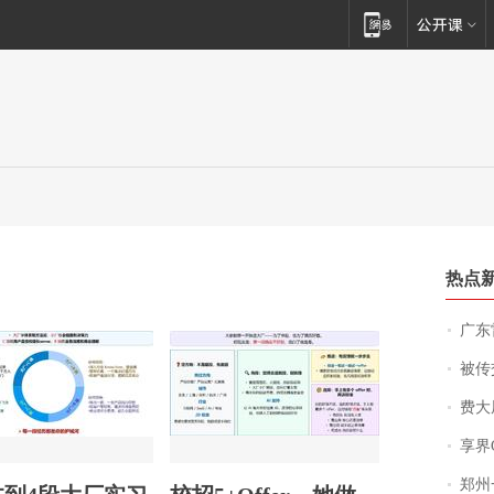
热点
广东雷州
被传交付严重超
费大厨
享界
郑州一汉堡店