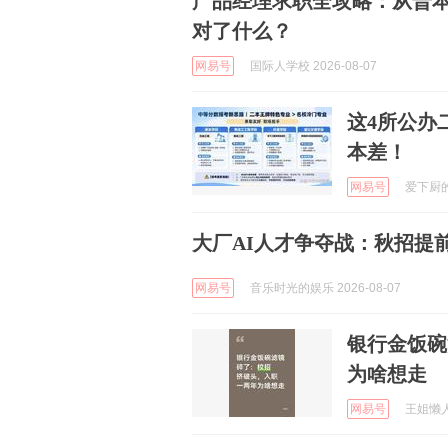
产品经理求职全攻略：从普本到
对了什么？
网易号
国际人学校 2026-08-07
这4所公办
本差！
网易号
爱下厨的阿
大厂AI人才争夺战：秋招提
网易号
音乐时光的娱乐 2026-08-07
银行金饭碗
为啥想走
网易号
王姐懒人家