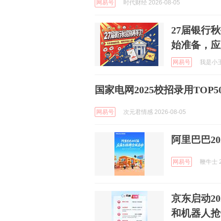
网易号
时代财经 2026-08-05
27届银行
始准备，应
网易号
我是小王呀
国家电网2025校招录用TO
网易号
次元君情感 2026-08-05
阿里巴巴2
网易号
鞭牛士 2
京东启动2
和机器人抢