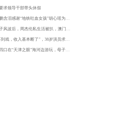
要求领导干部带头休假
地铁吐血女孩”胡心瑶为嫣然天使捐99999元：这份捐赠太沉重，尊重其捐赠意愿，个人向胡心瑶和她的病友之家各捐赠99999元
风波后，周杰伦私生活被扒，澳门输10亿传闻早已经水落石出
，收入基本断了”，38岁演员求职景区NPC：工作量断崖式下跌，留给我试错的时间不多了
四口在“天津之眼”海河边游玩，母子俩不幸溺亡