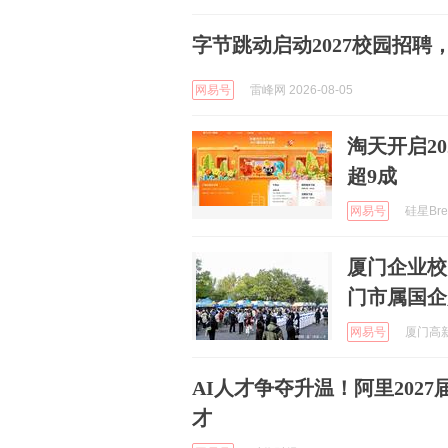
字节跳动启动2027校园招聘
网易号
雷峰网 2026-08-05
淘天开启2
超9成
网易号
硅星Brea
厦门企业校
门市属国企
网易号
厦门高新人
AI人才争夺升温！阿里2027
才