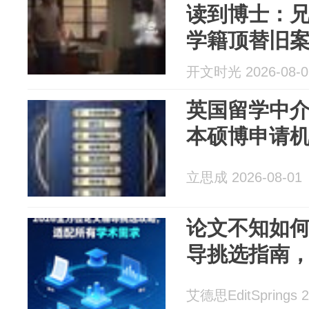
读到博士：
学籍顶替旧
硕博学历及
开文时光 2026-08-0
英国留学中介
本硕博申请
立思成 2026-08-01
论文不知如何着
导挑选指南
艾德思EditSprings 2