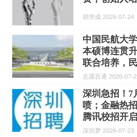
胡华成 2026-07-24
中国民航大
本硕博连贯升
联合培养，
香了
志愿百通 2026-07-2
深圳急招！7月
喷；金融热招
腾讯校招开
深圳梦 2026-07-23