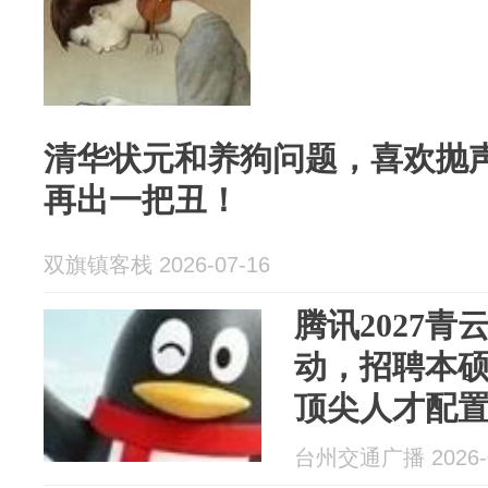
清华状元和养狗问题，喜欢抛
再出一把丑！
双旗镇客栈 2026-07-16
腾讯2027
动，招聘本
顶尖人才配置
型等前沿岗位
台州交通广播 2026-0