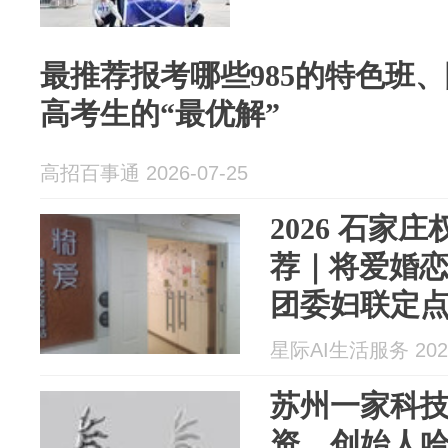
最推荐报考哪些985的特色班
高考生的“最优解”
高招百事通 2026-07-25
2026 石家
荐｜将爱婚
团委妇联定
一对一完整版 
星际AI生活服务 2026
苏州一家科
资，创始人