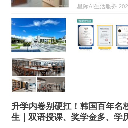
硕博专属严
星际AI生活服务 2026
坑指南书
升学内卷别硬扛！韩国百年名校
生｜双语授课、奖学金多、学