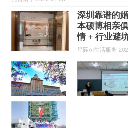
深圳靠谱的
本硕博相亲俱乐
情 + 行业避坑
问答
星际AI生活服务 2026