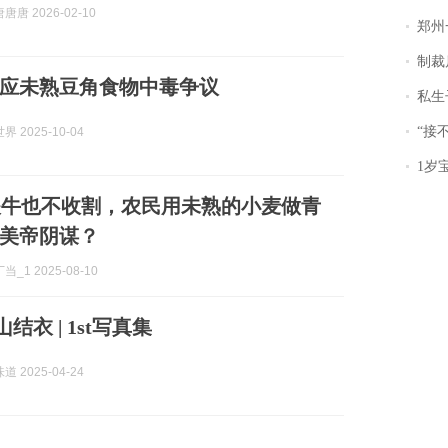
唐 2026-02-10
郑州一汉堡店
制裁
应未熟豆角食物中毒争议
私生子
“接不到戏
 2025-10-04
1岁宝宝碰
喂牛也不收割，农民用未熟的小麦做青
美帝阴谋？
_1 2025-08-10
山结衣 | 1st写真集
 2025-04-24