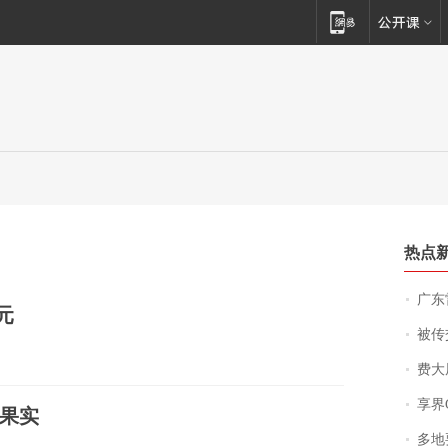
热点
广东雷州
​​
被传交付严重超
费大厨
享界
果实
多地