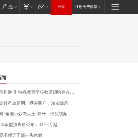
登录
注册免费邮箱
新闻
通报“特殊教育学校教师招聘存在违规行为”：已启动问责程序 副校长被停职
期、糊弄客户，知名独角兽车企创始人回应：都没证据，将依法采取措施，“本人长期与美国交管局保持沟通，对方表示肯定”
“全国小炒肉大王”称号，仅凭视频评出？中国烹饪协会回应
G9车型预售价公布：43.98万起
要求领导干部带头休假