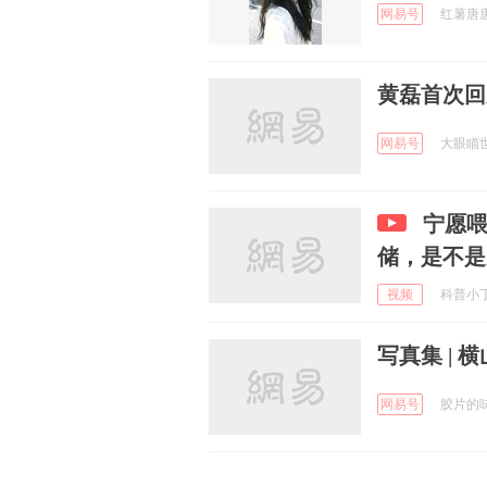
网易号
红薯唐唐唐
黄磊首次回
网易号
大眼瞄世界
宁愿
储，是不是
视频
科普小丁当
写真集 | 横
网易号
胶片的味道