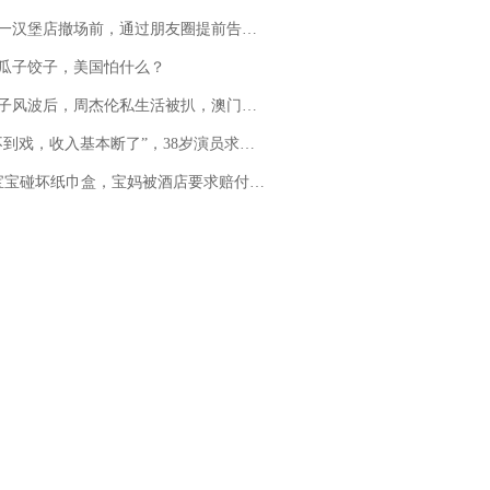
撤场前，通过朋友圈提前告知逐一退费，有顾客仅剩1元也全被退回，分文不少；顾客：言而有信，让人感动
瓜子饺子，美国怕什么？
风波后，周杰伦私生活被扒，澳门输10亿传闻早已经水落石出
，收入基本断了”，38岁演员求职景区NPC：工作量断崖式下跌，留给我试错的时间不多了
坏纸巾盒，宝妈被酒店要求赔付924元！三亚一酒店回复：骨瓷定制！网友一查价格，吵翻了