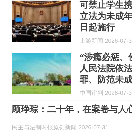
可禁止学生
立法为未成年人
日起施行
上游新闻 2026-07-3
“涉瘾必惩、
人民法院依
罪、防范未
案事例
中国审判 2026-07-3
顾琤琮：二十年，在案卷与人
民主与法制时报原创新闻 2026-07-31