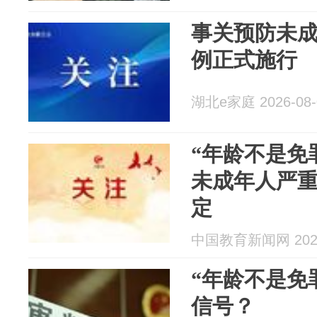
事关预防未
例正式施行
湖北e家庭 2026-08-
“年龄不是免
未成年人严
定
中国教育新闻网 2026
“年龄不是免
信号？