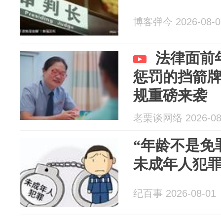
博客弹今 2026-08-0
法律面前
惩罚的挡箭
规重磅来袭
老栗谈网络 2026-08
“年龄不是免
未成年人犯
纪百事 2026-08-01