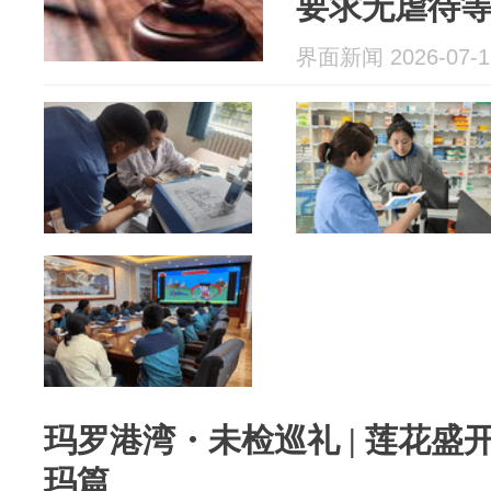
要求无虐待
界面新闻 2026-07-1
玛罗港湾・未检巡礼 | 莲花盛
玛篇