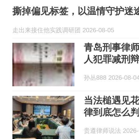
撕掉偏见标签，以温情守护迷
走出来接住他实践调研团 2026-08-05
青岛刑事律
人犯罪减刑
孙丛888 2026-08-0
当法槌遇见
律到底怎么
贵遵律师说法 2026-0