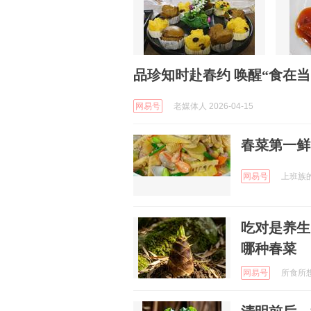
品珍知时赴春约 唤醒“食在
网易号
老媒体人 2026-04-15
春菜第一鲜
网易号
上班族的便
吃对是养生
哪种春菜
网易号
所食所想 