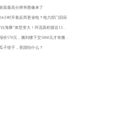
表面最高分辨率图像来了
24小时开着反而更省电？电力部门回应
白海豚”体型变大！环流面积接近13个浙江那么大
价570元，搬到楼下交5060元才肯搬上楼！女子傻眼了……
瓜子饺子，美国怕什么？