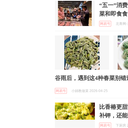
“五一”消
菜和即食食
网易号
北青网-北
谷雨后，遇到这4种春菜别错
网易号
小娟教做菜 2026-04-25
比香椿更甜
补钾，还能
网易号
下厨房 2