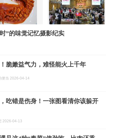
当时”的味觉记忆摄影纪实
！脆嫩益气力，难怪能火上千年
当 2026-04-14
，吃错是伤身！一张图看清你该躲开
2026-04-13