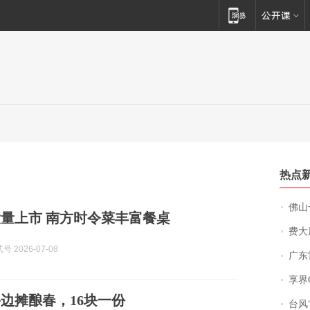
热点
佛山一中学
量上市 南方时令菜丰富餐桌
费大厨
 2026-07-08
广东雷州
享界
边摊酿春，16块一份
台风“