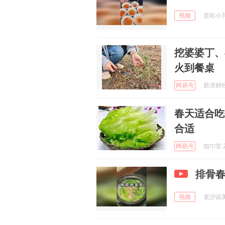
视频
贪吃小芃 
挖婆婆丁、
火到餐桌
网易号
新浪财经 
春天适合吃
合适
网易号
知尓堂 2
排骨
视频
老沙说美食