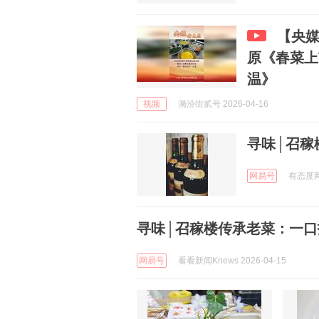
【央
原《春菜上
温》
视频
漪汾街贰号 2026-04-16
寻味│召稼
网易号
有态度网友
寻味│召稼楼传承老菜：一口
网易号
看看新闻Knews 2026-04-15