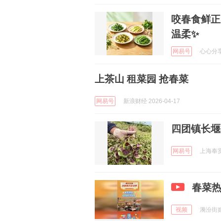
咬春食鲜正
温柔✨
网易号
心心分享 
上茶山 租菜园 抢春菜
网易号
新浪财经 2026-04-17
四团镇长堰
网易号
上海奉贤 
春菜
视频
漪汾街贰号