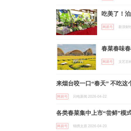
吃美了！泊
网易号
新浪财经 
春菜春味春
网易号
文艺百科 
来烟台咬一口“春天” 不吃
网易号
闪电新闻 2026-04-22
各类春菜集中上市“尝鲜”模
网易号
锦绣太原 2026-04-20