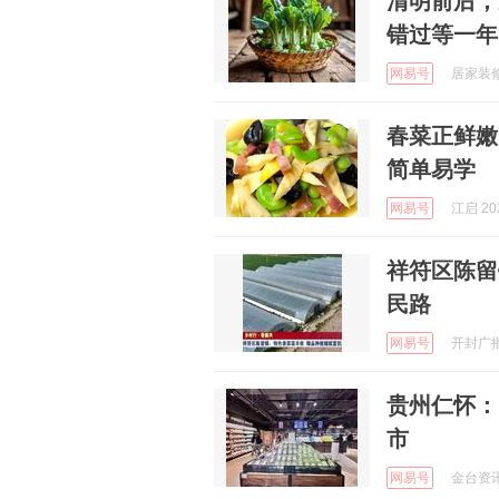
清明前后，
错过等一年
网易号
居家装修小
春菜正鲜嫩
简单易学
网易号
江启 202
祥符区陈留
民路
网易号
开封广播电
贵州仁怀：
市
网易号
金台资讯 