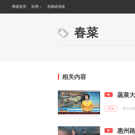
网易首页
应用
无障碍浏览
春菜
相关内容
蔬菜大
视频
漪汾街贰号
惠州路