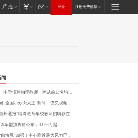
登录
注册免费邮箱
新闻
招聘物理教师，笔试前13名均遭淘汰？教育局：已叫停招聘，成立调查组全面核查
“全国小炒肉大王”称号，仅凭视频评出？中国烹饪协会回应
通报“特殊教育学校教师招聘存在违规行为”：已启动问责程序 副校长被停职
G9车型预售价公布：43.98万起
白海豚”加强！中心附近最大风力已达15级 最新研判