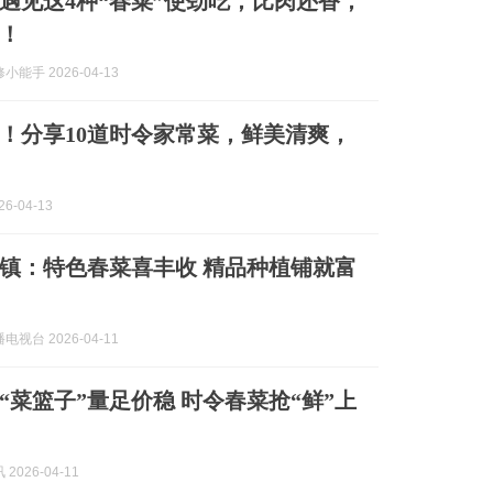
遇见这4种“春菜”使劲吃，比肉还香，
！
能手 2026-04-13
！分享10道时令家常菜，鲜美清爽，
6-04-13
镇：特色春菜喜丰收 精品种植铺就富
视台 2026-04-11
“菜篮子”量足价稳 时令春菜抢“鲜”上
2026-04-11