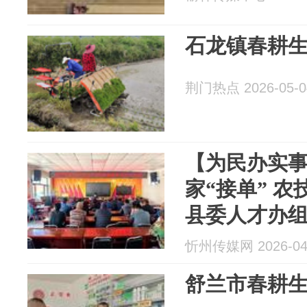
石龙镇春耕
荆门热点 2026-05-0
【为民办实事
家“接单” 
县委人才办
助力春耕生
忻州传媒网 2026-04
舒兰市春耕