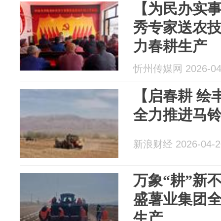
【为民办实
秀专家送农技
力春耕生产
忻州传媒网 2026-04
【启春耕 绘
全力推进马
新浪财经 2026-04-2
万象“耕”新
盛薯业集团
生产