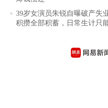
39岁女演员朱锐自曝破产失
积攒全部积蓄，日常生计只