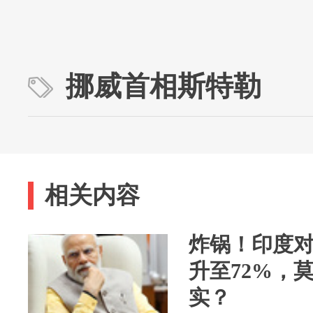
挪威首相斯特勒
相关内容
炸锅！印度
升至72%，
实？