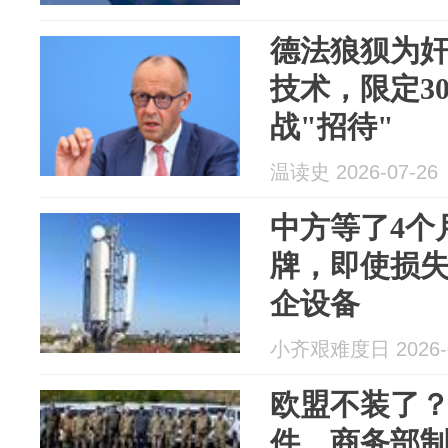
德法狼狈为
技术，限定3
战"招待"
温读史 2026-07-26
中方等了4个
牌，即使损
企设备
小齐艰难度日 2026-0
欧盟不装了
件，商务部