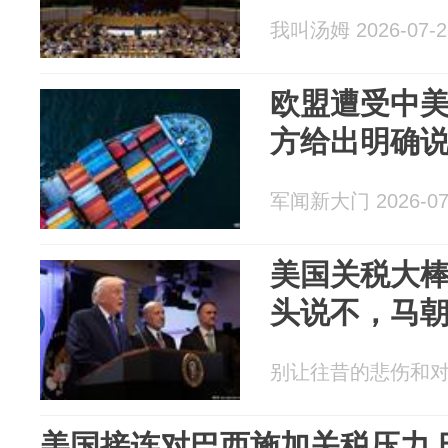
我叫汤姆 2026-07-2
欧盟遭受中
方给出明确
军闻新大门 2026-07
美国关税大棒
头说不，马
别让往昔的悲伤和对未来
美国接连对巴西施加关税压力 