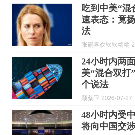
吃到中美“混
速表态：竟
法
张鴘喜欢软软糯糯 202
24小时内两
美“混合双打
个说法
顾蔡卫 2026-07-27
48小时内受
将向中国交