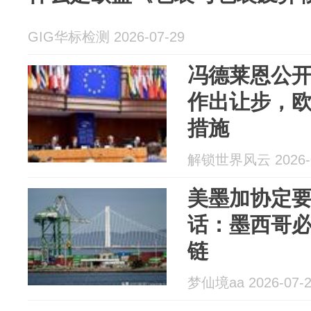
GIG华标检测 2026-07-29
冯德莱恩公
作出让步，
措施
解锁世界风云 2026-0
美墨加协定
话：墨西哥
链
梦仙境aa 2026-07-