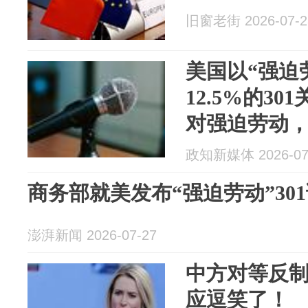
旧窗老街 2026-07-2
美国以“强迫
12.5%的3
对强迫劳动
续举措，并
政知新媒体 2026-07
施的权利
商务部就美发布“强迫劳动”30
澎湃新闻 2026-07-27
中方对等反
应逗笑了！