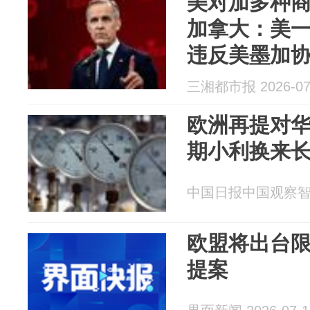
美对加多种商
加拿大：美
违反美墨加
对这些对加
三湘都市报 2026-07
动保护经济
欧洲再提对华
期小利换来
中国日报中国观察智库 2
欧盟将出台
提案