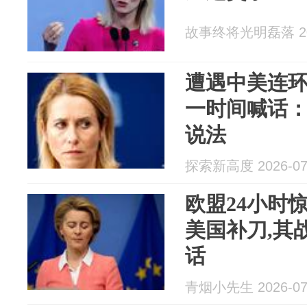
故事终将光明磊落 202
遭遇中美连
一时间喊话
说法
探索新高度 2026-07
欧盟24小时
美国补刀,其
话
青烟小先生 2026-07