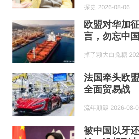
探史 2026-08-06
欧盟对华加
言，勿忘中国
掉了颗大白兔糖 2026
法国牵头欧盟
全面贸易战
流年顛簸 2026-08-0
被中国以牙