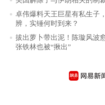
卓伟爆料天王巨星有私生子
辨，实锤何时到来？
拔出萝卜带出泥！陈璇风波
张铁林也被“揪出”