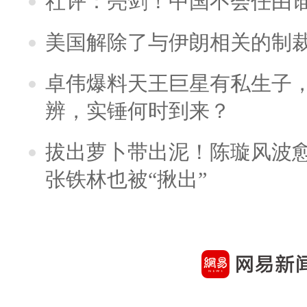
社评：亮剑！中国不会任由
美国解除了与伊朗相关的制
卓伟爆料天王巨星有私生子
辨，实锤何时到来？
拔出萝卜带出泥！陈璇风波
张铁林也被“揪出”