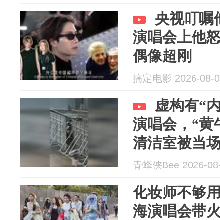
央视叮嘱
演唱会上他
偶像超刚
搞定电影 2026-08-0
虚构有“
演唱会，“黄
清洁室被当
青蜂侠Bee 2026-08
化妆师不够
海演唱会带