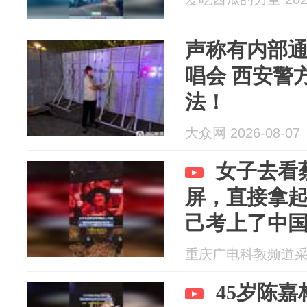
声称有内部
唱会 西安警
法！
大众网 2026-08-07
女子去看
屏，直接拿
己考上了中
引得全场尖
重庆广电科教频道采编部
45岁陈