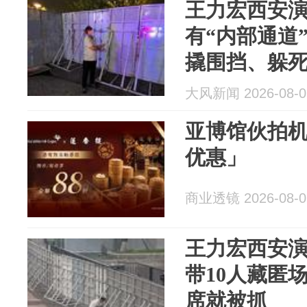
王力宏西安演
有“内部通道
撬围挡、躲
场，西安警
大风新闻 2026-08-0
8日并罚款
亚博馆伙拍
优惠」
商业透镜 2026-08-0
王力宏西安演
带10人藏匿
席就被抓