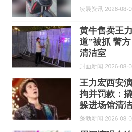
凌晨资讯 2026-08-0
黄牛售卖王力
道”被抓 警
清洁室
封面新闻 2026-08-0
王力宏西安演
拘并罚款：撬
躲进场馆清
入观众席就
蓬勃新闻 2026-08-0