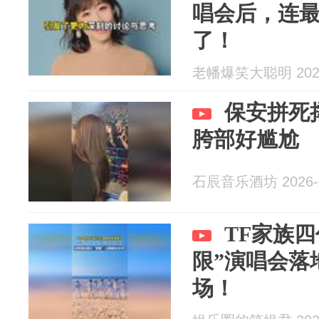
唱会后，连
了！
老幡爆笑大聪明 2026
保安拼死
胯部好尴尬
石辰音乐酒坊 2026-0
TF家族
限”演唱会落
场！