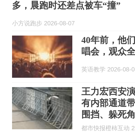
多，晨跑时还差点被车“撞”
小方说跑步 2026-08-07
40年前，他
唱会，观众
英语教学 2026-08-0
王力宏西安演
有内部通道带
围挡、躲死
场……被拘留
都市快报橙柿互动 202