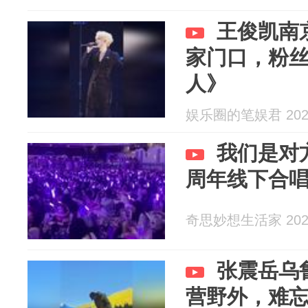
王俊凯南
家门口，粉
人》
娱乐圈的笔娱君 2026
我们是对方特
周年线下合
奇思妙想生活家 2026
张震岳乌
营野外，难