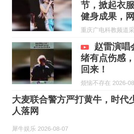
节，掀起衣
健身成果，网
岁的状态
重庆广电科教频道采编部
赵雷演唱
绪有点伤感
回来！
烦恼不存在 2026-08
大麦联合警方严打黄牛，时代
人落网
犀牛娱乐 2026-08-07