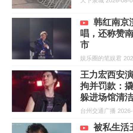
天下泉城 2026-08-0
韩红南京
唱，还称赞
市
娱乐圈的笔娱君 2026
王力宏西安演
拘并罚款：撬
躲进场馆清
入观众席就
台州交通广播 2026-0
被私生活