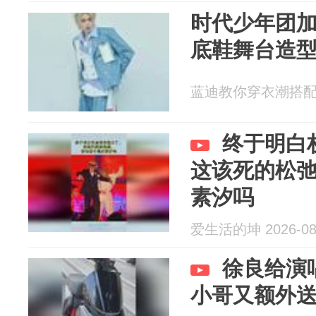
时代少年团加
底鞋舞台造
蓝迪教你穿衣潮搭配 20
终于明白
这该死的松
素汐吗
爱生活的坤 2026-08
徐良给演
小哥又额外送