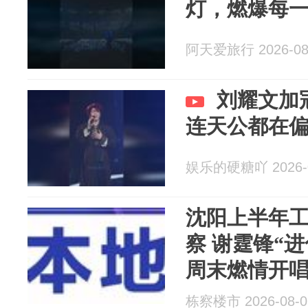
灯，燃爆每
阿天爱旅行 2026-08
刘耀文加
连天公都在
娱乐的硬糖吖 2026-0
沈阳上半年工
察 谢霆锋“
周末燃情开唱|
栋察楼市 2026-08-0