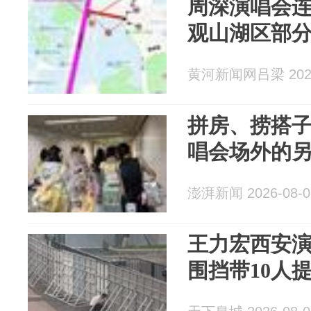
周深演唱会
观山湖区部
黄河新闻网吕梁 2026
拼房、捞搭
唱会场外的另
澎湃新闻 2026-08-0
王力宏西安演
围挡带10人