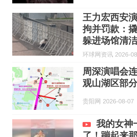
王力宏西安演
拘并罚款：撬
躲进场馆清
入观众席就
环球网资讯 2026-08
周深演唱会
观山湖区部
贵阳网 2026-08-07
我的女神
了！蹦起来