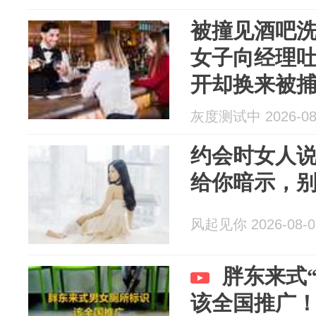
被撞见酒吧洗
女子向经理
开却换来被
灰度测试中 2026-08
约会时女人
给你暗示，
风起见你 2026-08-0
胖东来式
该全国推广