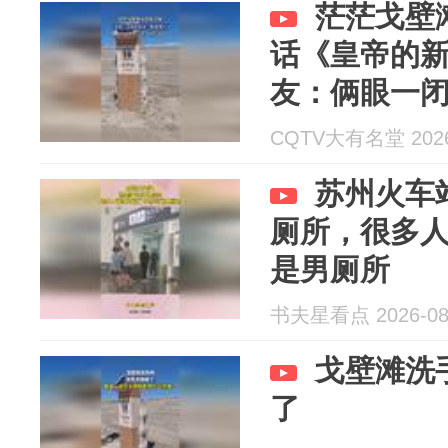
茫茫戈壁
话《皇帝的新
友：俩眼一
CQTV大有名堂 2026
苏州火车
厕所，很多
是男厕所
书夫星看点 2026-08
戈壁滩洗
了