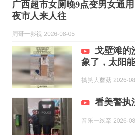
广西超市女厕晚9点变男女通
夜市人来人往
周哥一影视 2026-08-05
戈壁滩的
象了，太阳
搞笑大蘑菇 2026-08
看美警执
音乐一线牵 2026-08