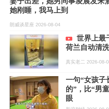
妻子出差，她男同事凌晨发来
她刚睡，我马上到
朗威谈星座 2026-08-04
世界上最
荷兰自动清
真实老二 2026-08-0
一句“女孩子
的”，比“男
眼