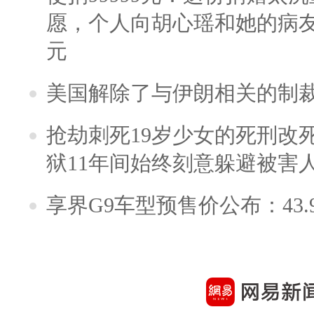
愿，个人向胡心瑶和她的病友之
元
美国解除了与伊朗相关的制
抢劫刺死19岁少女的死刑改
狱11年间始终刻意躲避被害
享界G9车型预售价公布：43.