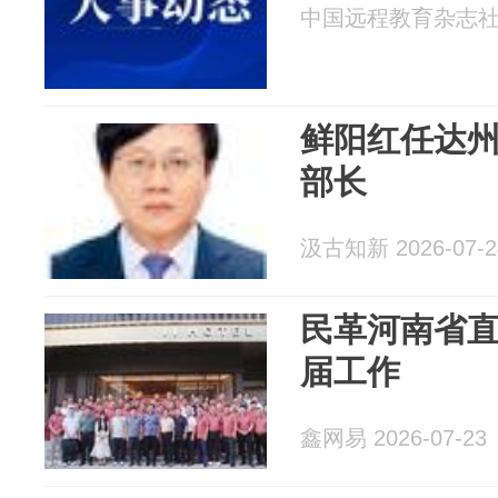
中国远程教育杂志社 20
鲜阳红任达
部长
汲古知新 2026-07-2
民革河南省
届工作
鑫网易 2026-07-23