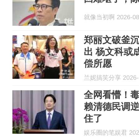
就像当初啊 2026-08
郑丽文破釜
出 杨文科或
偿所愿
兰妮搞笑分享 2026-0
全网看懵！
赖清德民调
住了
娱乐圈的笔娱君 2026