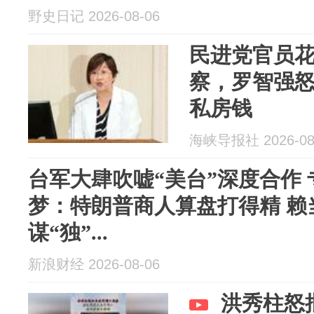
野史日记 2026-08-06
民进党官员
察，罗智强
私房钱
海峡导报社 2026-08
台军大肆吹嘘“美台”深度合作
梦：特朗普商人算盘打得精 赖
谋“独”...
新浪财经 2026-08-06
洪秀柱怒