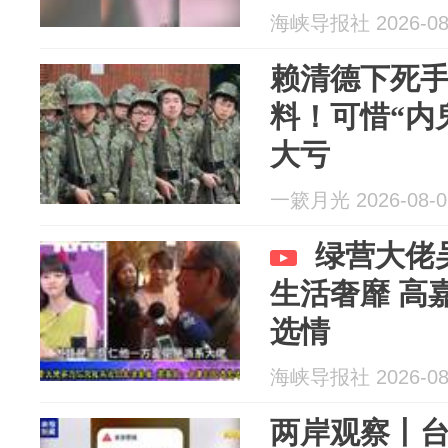
海峡导报社 2026-08
赖清德下死
料！可惜“内
大亏
一簌月光 2026-08-0
绿营大佬
生活奢靡 高
选情
海峡导报社 2026-08
两岸观察丨台