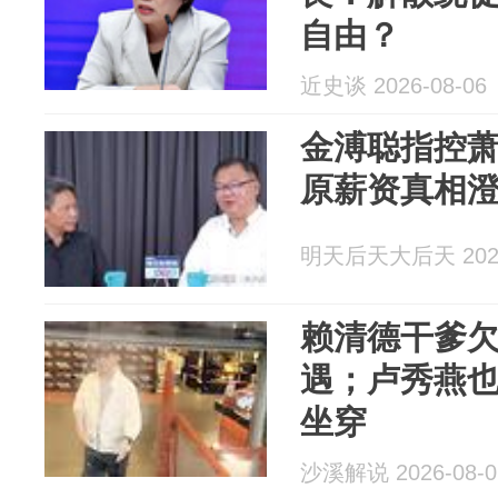
自由？
近史谈 2026-08-06
金溥聪指控
原薪资真相
明天后天大后天 2026
赖清德干爹
遇；卢秀燕
坐穿
沙溪解说 2026-08-0