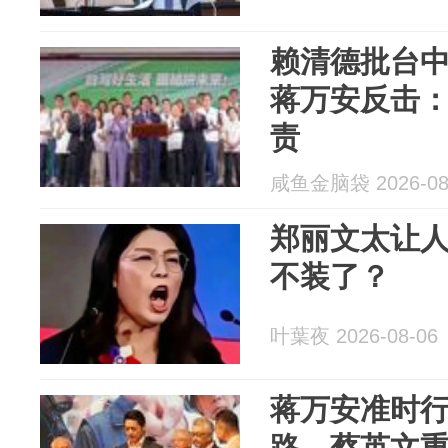
赖清德批台
蒋万安反击
责
咸鱼金脑袋 2026-08
郑丽文太让
不装了？
叶葉夜 2026-08-06
蒋万安准时
路，蔡英文