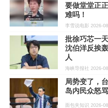
要做堂堂正正
难吗！
李雪说电影 2026-08
批徐巧芯一天
沈伯洋反挨
人
海峡导报社 2026-08
局势变了，
岛内民众怒
面包夹知识 2026-08