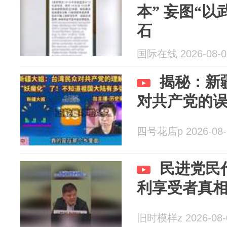
本” 妄图“
石
国际在线 2026-08-0
揭秘：新
对共产党的
四号花店p 2026-08-
民进党民
利享受者真
旧时模样z 2026-08-