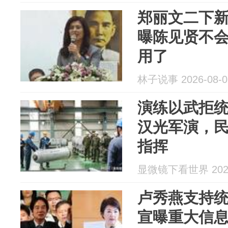
郑丽文二下
曝陈见贤不会
用了
林子说事 2026-08-0
演练以武拒
汉光军演，
指挥
显微镜下看世界 2026
卢秀燕支持
宣曝重大信