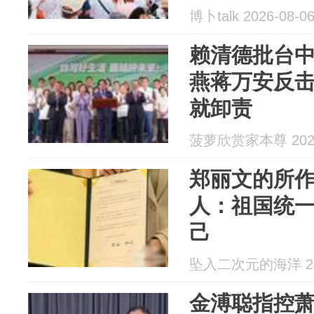
博卜talk 2026-08-0
赖清德批台
燕蒋万安反
就卸责
菠萝欣赏家本尊 2026
郑丽文的所
人：祖国统
己
坠入二次元的海洋 202
金溥聪指控萧