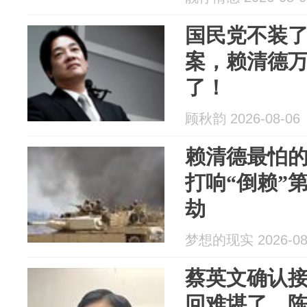
国民党不装
案，赖清德
了！
顾秋韵 2026-08-06
赖清德最怕
打响“倒赖”
劫
梦想的现实 2026-08
蔡英文确认
回难堪了，