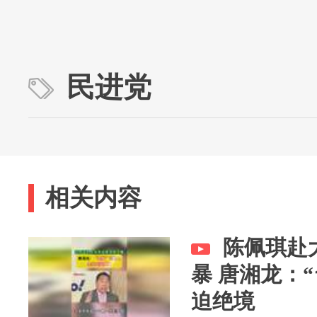
民进党
相关内容
陈佩琪赴
暴 唐湘龙：
迫绝境