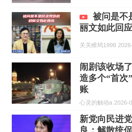
被问是不
丽文如此回
关关睢鸠1998 2026-
闹剧该收场
造多个“首次
账
心灵的触动a 2026-0
新党向民进
良：解散统