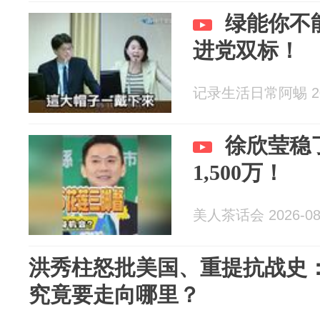
绿能你不
进党双标！
记录生活日常阿蜴 202
徐欣莹稳
1,500万！
美人茶话会 2026-08
洪秀柱怒批美国、重提抗战史
究竟要走向哪里？