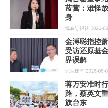
蓝营：难怪
身
海峡导报社 2026-08
金溥聪指控
受访还原基
界误解
元宝课堂 2026-08-0
蒋万安准时
路，蔡英文
旗台东