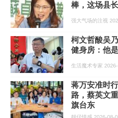
棒，这场县
强大气场的注视 2026
柯文哲酸吴
健身房：他
生活魔术专家 2026-0
蒋万安准时
路，蔡英文
旗台东
靓仔情感 2026-08-0