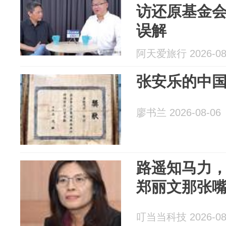
访还原基金
误解
阿天爱旅行 2026-08
张安乐的中
廖书兰 2026-08-06
路遥知马力
郑丽文那张
叮当当科技 2026-08