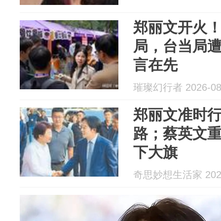
郑丽文开火
局，台当局
言在先
璀璨幻行者 2026-08
郑丽文准时
路；蔡英文
下大旗
奇思妙想生活家 2026