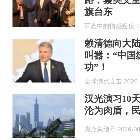
旗台东
百态中的情感起伏 202
赖清德向大
叫嚣：“中国
功”！
全球沸点直击 2026-0
汉光演习10天
沦为肉盾，
焦点集结号 2026-08