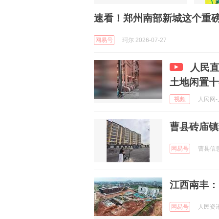
速看！郑州南部新城这个重
网易号
珂尔 2026-07-27
人民直
土地闲置十
视频
人民网-人
曹县砖庙镇
网易号
曹县信息港
江西南丰：
网易号
人民资讯 