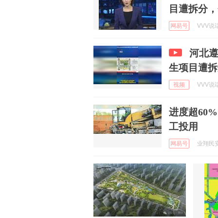
目遭拆分，
网易号
VVV说话
河北
生项目遭拆
视频
VVV说话
进度超60
工投用
网易号
业翔民安 