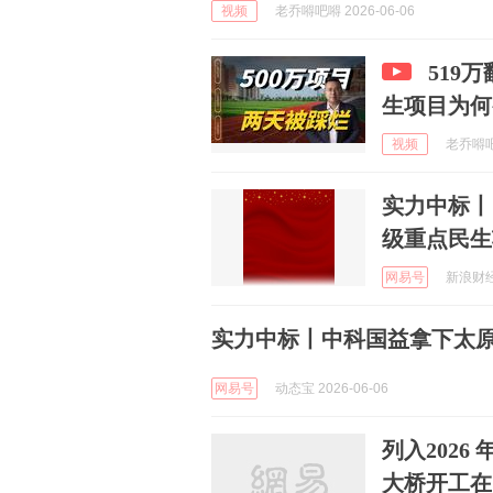
视频
老乔嘚吧嘚 2026-06-06
519
生项目为何
视频
老乔嘚吧嘚
实力中标丨
级重点民生
网易号
新浪财经 
实力中标丨中科国益拿下太
网易号
动态宝 2026-06-06
列入‌20
大桥开工在