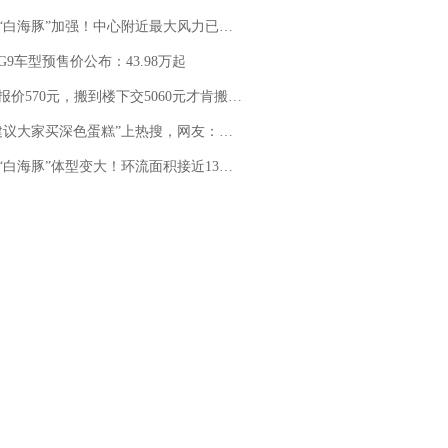
白海豚”加强！中心附近最大风力已达15级 最新研判
G9车型预售价公布：43.98万起
价570元，搬到楼下交5060元才肯搬上楼！女子傻眼了……
建议大家买深色蛋糕”上热搜，网友：天塌了！
白海豚”体型变大！环流面积接近13个浙江那么大