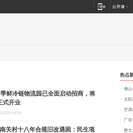
热点
佛山一中学
四季鲜冷链物流园已全面启动招商，将
太阳
正式开业
空调
2026-08-08
广东雷州
南关村十八年合规旧改遇困：民生项
费大厨