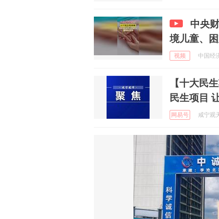
中央财
境儿童、困
视频
中国经济网
【十大民生
民生项目 让
网易号
咸宁观天下