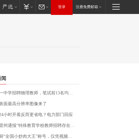
登录
注册免费邮箱
新闻
招聘物理教师，笔试前13名均遭淘汰？教育局：已叫停招聘，成立调查组全面核查
表面最高分辨率图像来了
24小时开着反而更省电？电力部门回应
通报“特殊教育学校教师招聘存在违规行为”：已启动问责程序 副校长被停职
“全国小炒肉大王”称号，仅凭视频评出？中国烹饪协会回应