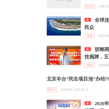
网易号
交建动态 
全球连
民众
视频
新华社新闻
邯郸
技揭牌，五
视频
邯郸新闻频
北京丰台“民生项目池”办结7
网易号
新浪财经 2026-05-21
202