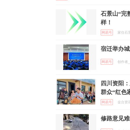
石景山“完
样！
网易号
家住石景山
宿迁举办城
网易号
创作者_K
四川资阳：
群众“红色
网易号
金台资讯 
修路意见难