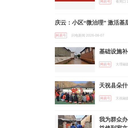
网易号
看周口 2
庆云：小区“微治理” 激活基
网易号
闪电新闻 2026-08-07
基础设施补
网易号
大理融媒 
天祝县朵什
网易号
天祝融媒 
我为群众办