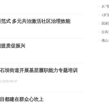
从“零风
1岁宝宝碰
范式 多元共治激活社区治理效能
国家防
台风“
佛山一中学
能提质促振兴
石坝街道开展基层履职能力专题培训
2026-08-07
目都建在群众心坎上