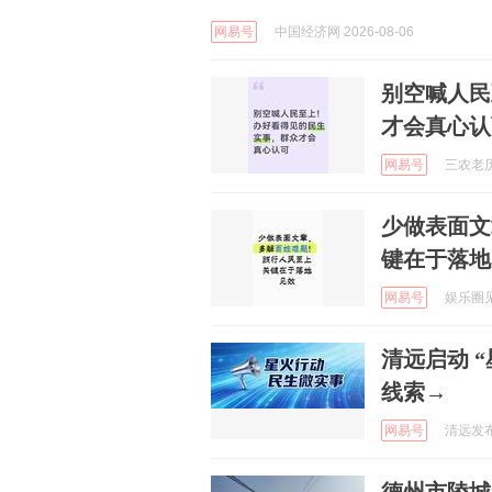
网易号
中国经济网 2026-08-06
别空喊人民
才会真心认
网易号
三农老历 
少做表面文
键在于落地
网易号
娱乐圈见解
清远启动 
线索→
网易号
清远发布 