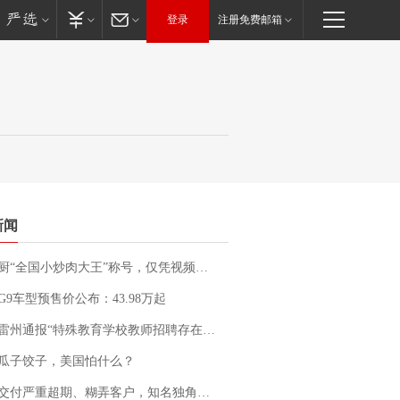
登录
注册免费邮箱
新闻
“全国小炒肉大王”称号，仅凭视频评出？中国烹饪协会回应
G9车型预售价公布：43.98万起
通报“特殊教育学校教师招聘存在违规行为”：已启动问责程序 副校长被停职
瓜子饺子，美国怕什么？
期、糊弄客户，知名独角兽车企创始人回应：都没证据，将依法采取措施，“本人长期与美国交管局保持沟通，对方表示肯定”