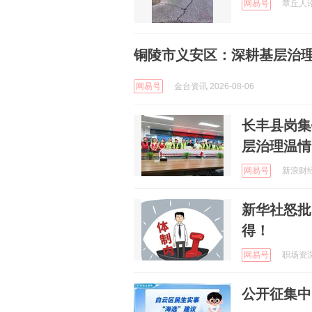
网易号
章丘人论坛
铜陵市义安区：深耕基层治理
网易号
金台资讯 2026-08-06
长丰县岗集
层治理温情
网易号
新浪财经 
新华社怒批
得！
网易号
职场资深秘
公开征集中