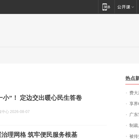
热点
费大厨
一小”！ 定边交出暖心民生答卷
享界
心 2026-08-07
广东雷州
制裁
治理网格 筑牢便民服务根基
被传交付严重超