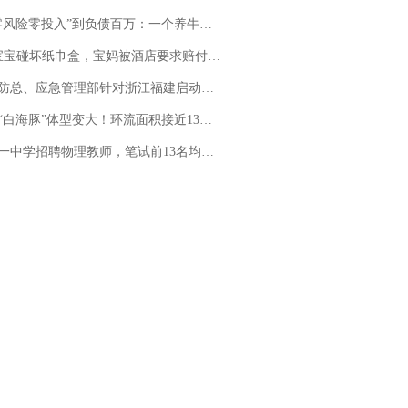
险零投入”到负债百万：一个养牛项目崩盘后，谁该为农户的贷款买单丨红星调查
坏纸巾盒，宝妈被酒店要求赔付924元！三亚一酒店回复：骨瓷定制！网友一查价格，吵翻了
总、应急管理部针对浙江福建启动防汛防台风四级应急响应
白海豚”体型变大！环流面积接近13个浙江那么大
招聘物理教师，笔试前13名均遭淘汰？教育局：已叫停招聘，成立调查组全面核查