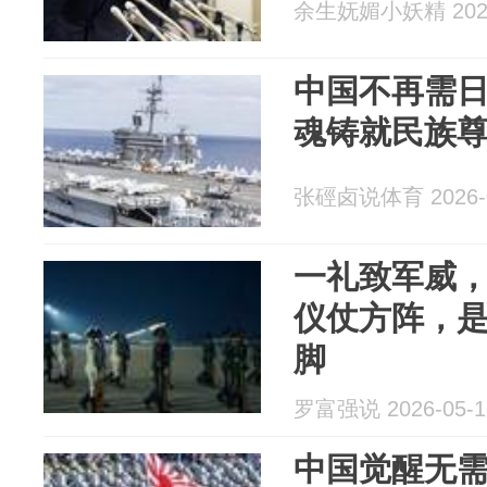
余生妩媚小妖精 2026
中国不再需日
魂铸就民族
张硜卤说体育 2026-0
一礼致军威
仪仗方阵，
脚
罗富强说 2026-05-1
中国觉醒无需