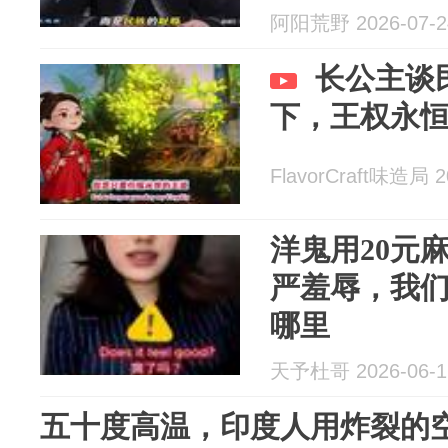
阿阳荒野 2026-07-2
长公主谈
下，王权永
FlavorCraft味造局 2
洋鬼用20元
严羞辱，我
哪里
天予杜哥 2026-06-1
五十度高温，印度人用炸裂的