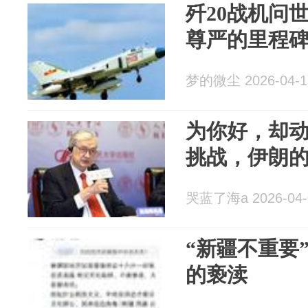
歼20战机问
尊严的里程
梦的微尘 2026-04-1
为你好，却
挑战，伊朗
哭蓝了海a 2026-04-
“新疆不重要
的亵渎