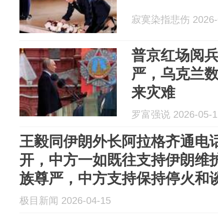
寂寞染指悲伤 2026-0
普京红场阅
严，乌克兰
来灾难
罗富强说 2026-05-1
王毅同伊朗外长阿拉格齐通电
开，中方一如既往支持伊朗维
族尊严，中方支持保持停火和
极目新闻 2026-04-15