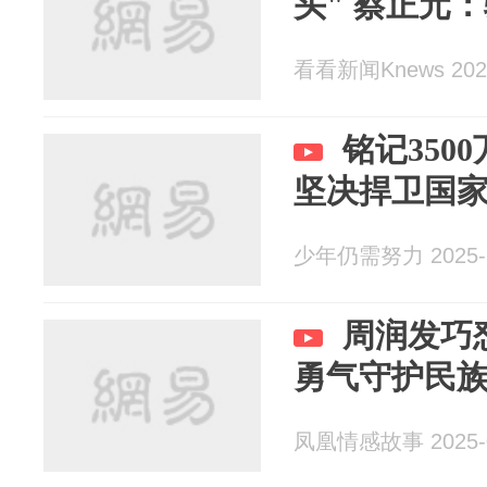
头" 蔡正元
看看新闻Knews 2025
铭记350
坚决捍卫国
少年仍需努力 2025-1
周润发巧
勇气守护民
凤凰情感故事 2025-0