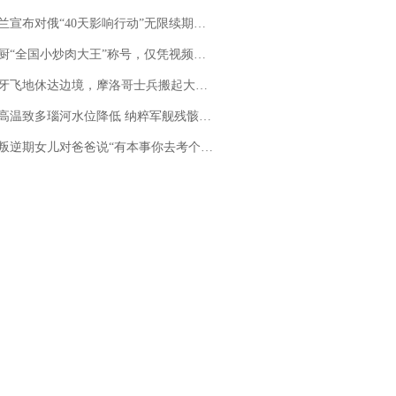
布对俄“40天影响行动”无限续期，7月两国对轰数据均创纪录
“全国小炒肉大王”称号，仅凭视频评出？中国烹饪协会回应
休达边境，摩洛哥士兵搬起大石块投向移民引争议，此前一天内数万人从摩洛哥涌入西班牙
高温致多瑙河水位降低 纳粹军舰残骸重见天日
儿对爸爸说“有本事你去考个研究生”，44岁职场“老登”一战上岸“985”；父亲坦言拒绝空想，常年保持每月读6本书的习惯