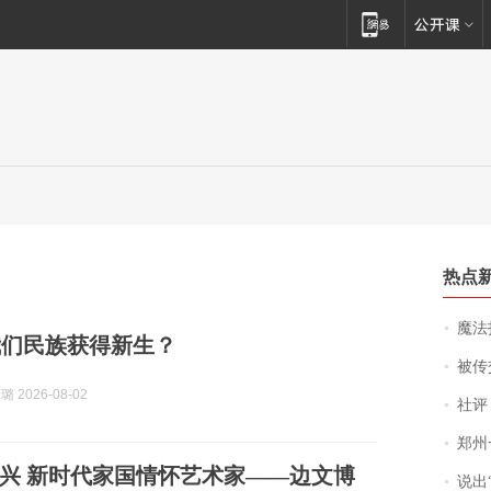
热点
魔法打败魔
我们民族获得新生？
被传交付严重超
 2026-08-02
社评
郑州一汉堡店
展望民族复兴 新时代家国情怀艺术家——边文博
说出“给我