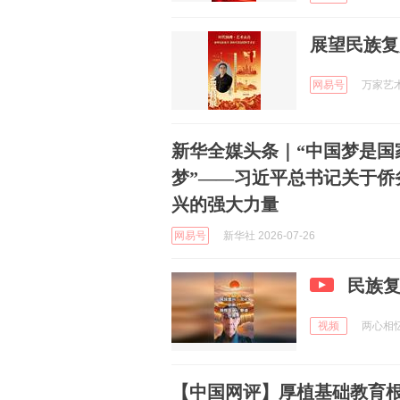
展望民族复
网易号
万家艺术荟
新华全媒头条｜“中国梦是国
梦”——习近平总书记关于侨
兴的强大力量
网易号
新华社 2026-07-26
民族
视频
两心相忆f
【中国网评】厚植基础教育