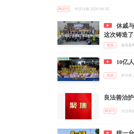
网易号
经济日报 2026-06-30
休戚与
这次铸造了
视频
孤烟暮蝉 
10亿
视频
岁月痕 2
良法善治护
网易号
法治吴起 
统一