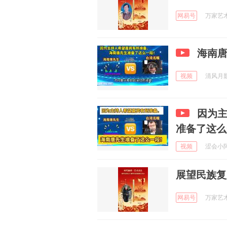
网易号
万家艺术荟
海南
视频
清风月影j
因为
准备了这么
视频
涩会小阿敏
展望民族复
网易号
万家艺术荟