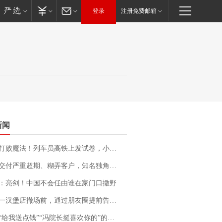
登录
注册免费邮箱
新闻
法！列车员高铁上发试卷，小朋友一秒静音，12306回应：列车员个人行为，不是铁路规定
期、糊弄客户，知名独角兽车企创始人回应：都没证据，将依法采取措施，“本人长期与美国交管局保持沟通，对方表示肯定”
：亮剑！中国不会任由谁在家门口撒野
撤场前，通过朋友圈提前告知逐一退费，有顾客仅剩1元也全被退回，分文不少；顾客：言而有信，让人感动
送点钱”“冯院长挺喜欢你的”的执行局局长被停职，被骚扰的当事人还有问题待解决